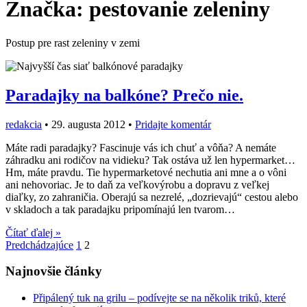
Značka:
pestovanie zeleniny
Postup pre rast zeleniny v zemi
Paradajky na balkóne? Prečo nie.
redakcia
•
29. augusta 2012
•
Pridajte komentár
Máte radi paradajky? Fascinuje vás ich chuť a vôňa? A nemáte
záhradku ani rodičov na vidieku? Tak ostáva už len hypermarket…
Hm, máte pravdu. Tie hypermarketové nechutia ani mne a o vôni
ani nehovoriac. Je to daň za veľkovýrobu a dopravu z veľkej
diaľky, zo zahraničia. Oberajú sa nezrelé, „dozrievajú“ cestou alebo
v skladoch a tak paradajku pripomínajú len tvarom…
Čítať ďalej »
Navigácia
Predchádzajúce
1
2
v
Najnovšie články
článkoch
Připálený tuk na grilu – podívejte se na několik triků, které