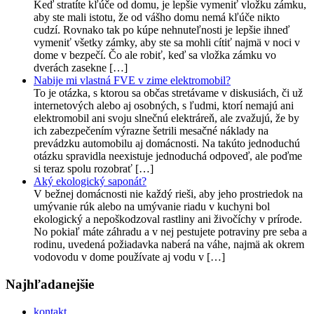
Keď stratíte kľúče od domu, je lepšie vymeniť vložku zámku,
aby ste mali istotu, že od vášho domu nemá kľúče nikto
cudzí. Rovnako tak po kúpe nehnuteľnosti je lepšie ihneď
vymeniť všetky zámky, aby ste sa mohli cítiť najmä v noci v
dome v bezpečí. Čo ale robiť, keď sa vložka zámku vo
dverách zasekne […]
Nabije mi vlastná FVE v zime elektromobil?
To je otázka, s ktorou sa občas stretávame v diskusiách, či už
internetových alebo aj osobných, s ľudmi, ktorí nemajú ani
elektromobil ani svoju slnečnú elektráreň, ale zvažujú, že by
ich zabezpečením výrazne šetrili mesačné náklady na
prevádzku automobilu aj domácnosti. Na takúto jednoduchú
otázku spravidla neexistuje jednoduchá odpoveď, ale poďme
si teraz spolu rozobrať […]
Aký ekologický saponát?
V bežnej domácnosti nie každý rieši, aby jeho prostriedok na
umývanie rúk alebo na umývanie riadu v kuchyni bol
ekologický a nepoškodzoval rastliny ani živočíchy v prírode.
No pokiaľ máte záhradu a v nej pestujete potraviny pre seba a
rodinu, uvedená požiadavka naberá na váhe, najmä ak okrem
vodovodu v dome používate aj vodu v […]
Najhľadanejšie
kontakt