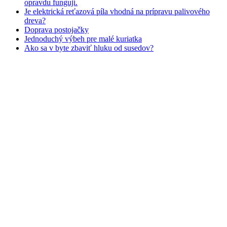
opravdu fungují.
Je elektrická reťazová píla vhodná na prípravu palivového
dreva?
Doprava postojačky
Jednoduchý výbeh pre malé kuriatka
Ako sa v byte zbaviť hluku od susedov?