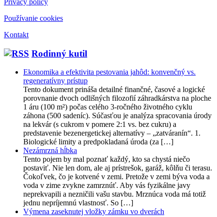
Privacy policy
Používanie cookies
Kontakt
Rodinný kutil
Ekonomika a efektivita pestovania jahôd: konvenčný vs.
regeneratívny prístup
Tento dokument prináša detailné finančné, časové a logické
porovnanie dvoch odlišných filozofií záhradkárstva na ploche
1 áru (100 m²) počas celého 3-ročného životného cyklu
záhona (500 sadeníc). Súčasťou je analýza spracovania úrody
na lekvár (s cukrom v pomere 2:1 vs. bez cukru) a
predstavenie bezenergetickej alternatívy – „zatváranín“. 1.
Biologické limity a predpokladaná úroda (za […]
Nezámrzná hĺbka
Tento pojem by mal poznať každý, kto sa chystá niečo
postaviť. Nie len dom, ale aj prístrešok, garáž, kôlňu či terasu.
Čokoľvek, čo je kotvené v zemi. Pretože v zemi býva voda a
voda v zime zvykne zamrznúť. Aby vás fyzikálne javy
neprekvapili a nezničili vašu stavbu. Mrznúca voda má totiž
jednu nepríjemnú vlastnosť. So […]
Výmena zaseknutej vložky zámku vo dverách