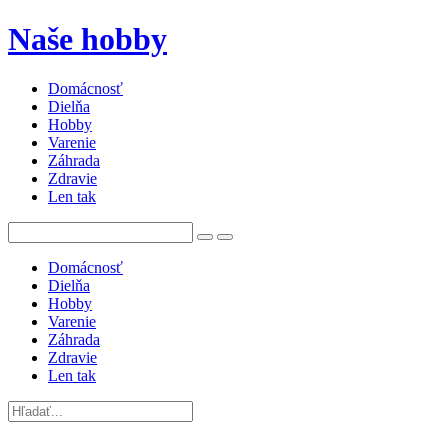
Naše hobby
Domácnosť
Dielňa
Hobby
Varenie
Záhrada
Zdravie
Len tak
Domácnosť
Dielňa
Hobby
Varenie
Záhrada
Zdravie
Len tak