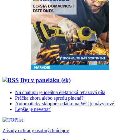
Byt v paneláku (sk)
Na chalupu je ideálna elektrická reťazová píla
Práčka zhora alebo spredu plnená?
Automaticky sklopné sedátko na WC je návykové
Lepšie je nevetrať
Zásady ochrany osobných údajov