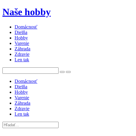
Naše hobby
Domácnosť
Dielňa
Hobby
Varenie
Záhrada
Zdravie
Len tak
Domácnosť
Dielňa
Hobby
Varenie
Záhrada
Zdravie
Len tak