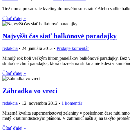
Tiež doma presádzate kvetiny do nového substrátu? Alebo sadíte balk
Čítať ďalej »
Najvyšší čas siať balkónové paradajky
redakcia
•
24. januára 2013
•
Pridajte komentár
Minulý rok boli veľkým hitom panelákov balkónové paradajky. Bez 
skutočne chutí paradajka, ktorá dozrela na slnku a nie kdesi v kamióne
Čítať ďalej »
Záhradka vo vreci
redakcia
•
12. novembra 2012
•
1 komentár
Mizerná kvalita supermarketovej zeleniny v poslednom čase núti mno
malý k latifundistickým plánom. V zahraničí našli aj na takýto problé
Čítať ďalej »