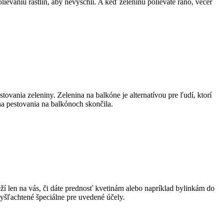
ievaniu rastlín, aby nevyschli. A keď zeleninu polievate ráno, večer
tovania zeleniny. Zelenina na balkóne je alternatívou pre ľudí, ktorí
na pestovania na balkónoch skončila.
ží len na vás, či dáte prednosť kvetinám alebo napríklad bylinkám do
vyšľachtené špeciálne pre uvedené účely.