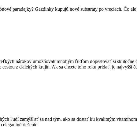
ónové paradajky? Gazdinky kupujú nové substráty po vreciach. Čo ale s
veľkých nárokov umožňovali mnohým ľuďom dopestovať si skutočne čers
 cestou z ďalekých krajín. Ak sa chcete toho roku pridať, je najvyšší č
hých ľudí zamýšľať sa nad tým, ako sa dostať ku kvalitným vitamínom,
m elegantné riešenie.