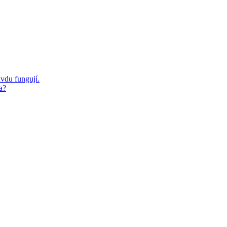
avdu fungují.
a?