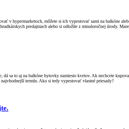
vať v hypermarketoch, môžete si ich vypestovať sami na balkóne aleb
záhradkárskych predajniach alebo si odložíte z minuloročnej úrody. Mare
te, dá sa to aj na balkóne bytovky namiesto kvetov. Ak nechcete kupov
, najvhodnejší termín. Ako si tedy vypestovať vlastné priesady?
te.