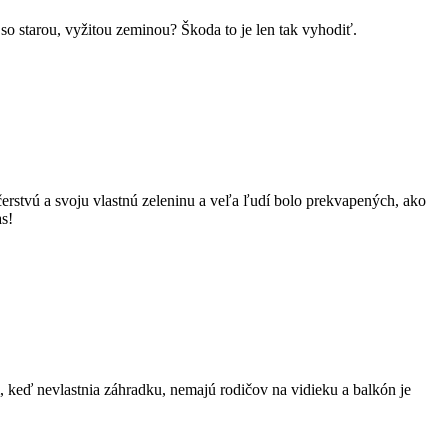
o starou, vyžitou zeminou? Škoda to je len tak vyhodiť.
tvú a svoju vlastnú zeleninu a veľa ľudí bolo prekvapených, ako
as!
 keď nevlastnia záhradku, nemajú rodičov na vidieku a balkón je