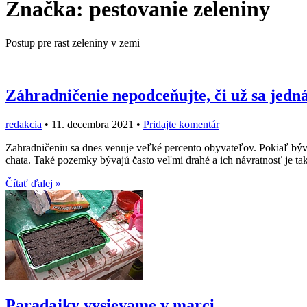
Značka:
pestovanie zeleniny
Postup pre rast zeleniny v zemi
Záhradničenie nepodceňujte, či už sa jedná
redakcia
•
11. decembra 2021
•
Pridajte komentár
Zahradničeniu sa dnes venuje veľké percento obyvateľov. Pokiaľ býv
chata. Také pozemky bývajú často veľmi drahé a ich návratnosť je t
Čítať ďalej »
Paradajky vysievame v marci