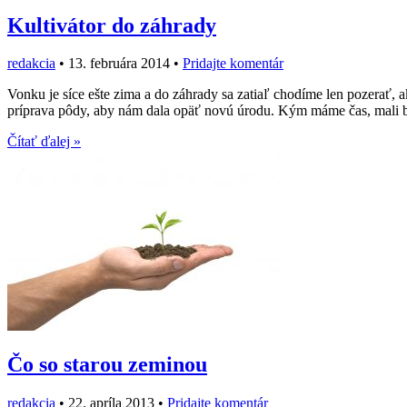
Kultivátor do záhrady
redakcia
•
13. februára 2014
•
Pridajte komentár
Vonku je síce ešte zima a do záhrady sa zatiaľ chodíme len pozerať, a
príprava pôdy, aby nám dala opäť novú úrodu. Kým máme čas, mali 
Čítať ďalej »
Čo so starou zeminou
redakcia
•
22. apríla 2013
•
Pridajte komentár