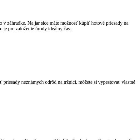
o v záhradke. Na jar síce máte možnosť kúpiť hotové priesady na
c je pre založenie úrody ideálny čas.
ať priesady neznámych odrôd na tržnici, môžete si vypestovať vlastné