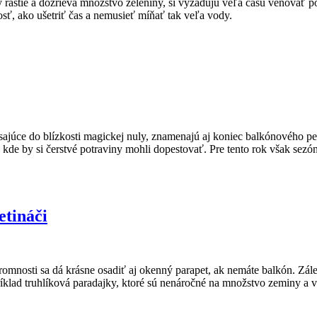
rastie a dozrieva množstvo zeleniny, si vyžadujú veľa času venovať pol
sť, ako ušetriť čas a nemusieť míňať tak veľa vody.
esajúce do blízkosti magickej nuly, znamenajú aj koniec balkónového pes
kde by si čerstvé potraviny mohli dopestovať. Pre tento rok však sezó
etináči
omnosti sa dá krásne osadiť aj okenný parapet, ak nemáte balkón. Zále
ríklad truhlíková paradajky, ktoré sú nenáročné na množstvo zeminy a 