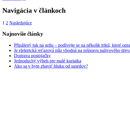
Navigácia v článkoch
1
2
Nasledujúce
Najnovšie články
Připálený tuk na grilu – podívejte se na několik triků, které opr
Je elektrická reťazová píla vhodná na prípravu palivového drev
Doprava postojačky
Jednoduchý výbeh pre malé kuriatka
Ako sa v byte zbaviť hluku od susedov?