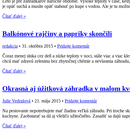
Leto je pre záhradkárov náročné obdobie. Vysoké teploty v čase, kedy 
je opäť suchá a musíte opäť siahnuť po kupe s vodou. Ale je tu možno
Čítať ďalej »
Balkónové rajčiny a papriky skončili
redakcia
•
31. októbra 2015
•
Pridajte komentár
Čoraz menej slnka cez deň a nízke teploty v noci, stále viac a viac kl
chcú mať zdravú zeleninu bez zbytočnej chémie a nevlastnia záhradu, 
Čítať ďalej »
Okrasná aj úžitková záhradka v malom kv
Julie Vedralová
•
21. mája 2015
•
Pridajte komentár
Na pestovanie nepotrebujete mať žiadnu veľkú záhradu. Pri troche skr
kuchyne. Zaobstarať sa dá aj všeličo užitočného. Zasadiť sa dajú nap
Čítať ďalej »