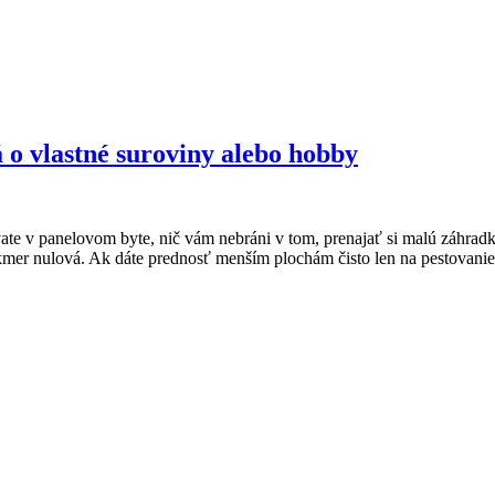
 o vlastné suroviny alebo hobby
ate v panelovom byte, nič vám nebráni v tom, prenajať si malú záhradk
akmer nulová. Ak dáte prednosť menším plochám čisto len na pestovanie