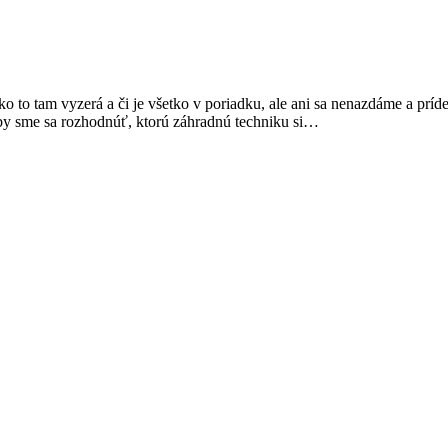
ko to tam vyzerá a či je všetko v poriadku, ale ani sa nenazdáme a príd
by sme sa rozhodnúť, ktorú záhradnú techniku si…