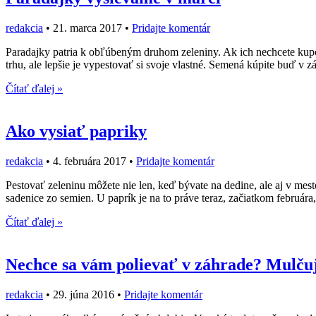
redakcia
•
21. marca 2017
•
Pridajte komentár
Paradajky patria k obľúbeným druhom zeleniny. Ak ich nechcete kupo
trhu, ale lepšie je vypestovať si svoje vlastné. Semená kúpite buď v 
Čítať ďalej »
Ako vysiať papriky
redakcia
•
4. februára 2017
•
Pridajte komentár
Pestovať zeleninu môžete nie len, keď bývate na dedine, ale aj v mes
sadenice zo semien. U paprík je na to práve teraz, začiatkom februára
Čítať ďalej »
Nechce sa vám polievať v záhrade? Mulčuj
redakcia
•
29. júna 2016
•
Pridajte komentár