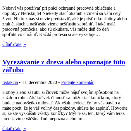
Nebaví vás používať pri práci ochranné pracovné oblečenie a
doplnky? Neriskujte! Niekedy stačí okamih a zmení sa vám celý
život. Nikto z nás si nevie predstaviť, aké je prísť o končatiny alebo
zrak či sluch a našťastie vieme nešťastiu zabrániť. I taká malá
pracovná pomôcka, ako sú okuliare, vás môže deň čo deň
spoľahlivo chrániť. Každá profesia si ale vyžaduje…
Čítať ďalej »
Vyrezávanie z dreva alebo spoznajte túto
záľubu
redakcia
•
11. decembra 2020
•
Pridajte komentár
Hobby alebo záľubu si človek môže nájsť svojím spôsobom na
každom rohu. Akákoľvek činnosť sa môže stať koníčkom, ktorý
budete nadovšetko milovať. Ak však neviete, čo by vás bavilo a
máte pocit, že je váš voľný čas prázdny, skúste ho zaplniť. Hovoríte
si, že ste vyskúšali všetky koníčky? Mýlite sa, ten, ktorý vám teraz
predstavíme väčšina ľudí nepozná alebo im…
Čítať ďalej »