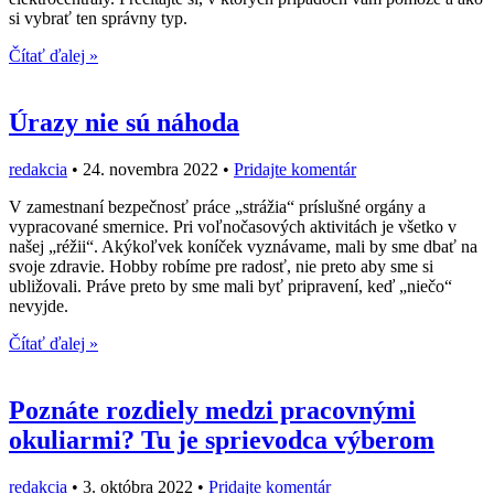
si vybrať ten správny typ.
Čítať ďalej »
Úrazy nie sú náhoda
redakcia
•
24. novembra 2022
•
Pridajte komentár
V zamestnaní bezpečnosť práce „strážia“ príslušné orgány a
vypracované smernice. Pri voľnočasových aktivitách je všetko v
našej „réžii“. Akýkoľvek koníček vyznávame, mali by sme dbať na
svoje zdravie. Hobby robíme pre radosť, nie preto aby sme si
ubližovali. Práve preto by sme mali byť pripravení, keď „niečo“
nevyjde.
Čítať ďalej »
Poznáte rozdiely medzi pracovnými
okuliarmi? Tu je sprievodca výberom
redakcia
•
3. októbra 2022
•
Pridajte komentár