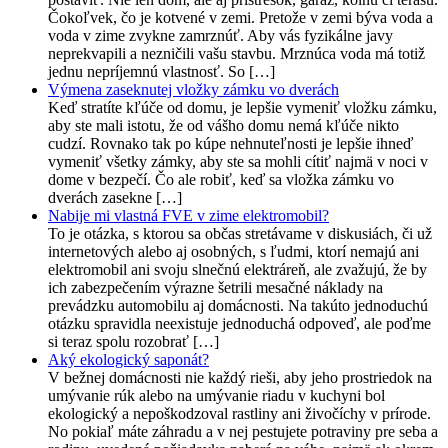
Čokoľvek, čo je kotvené v zemi. Pretože v zemi býva voda a
voda v zime zvykne zamrznúť. Aby vás fyzikálne javy
neprekvapili a nezničili vašu stavbu. Mrznúca voda má totiž
jednu nepríjemnú vlastnosť. So […]
Výmena zaseknutej vložky zámku vo dverách
Keď stratíte kľúče od domu, je lepšie vymeniť vložku zámku,
aby ste mali istotu, že od vášho domu nemá kľúče nikto
cudzí. Rovnako tak po kúpe nehnuteľnosti je lepšie ihneď
vymeniť všetky zámky, aby ste sa mohli cítiť najmä v noci v
dome v bezpečí. Čo ale robiť, keď sa vložka zámku vo
dverách zasekne […]
Nabije mi vlastná FVE v zime elektromobil?
To je otázka, s ktorou sa občas stretávame v diskusiách, či už
internetových alebo aj osobných, s ľudmi, ktorí nemajú ani
elektromobil ani svoju slnečnú elektráreň, ale zvažujú, že by
ich zabezpečením výrazne šetrili mesačné náklady na
prevádzku automobilu aj domácnosti. Na takúto jednoduchú
otázku spravidla neexistuje jednoduchá odpoveď, ale poďme
si teraz spolu rozobrať […]
Aký ekologický saponát?
V bežnej domácnosti nie každý rieši, aby jeho prostriedok na
umývanie rúk alebo na umývanie riadu v kuchyni bol
ekologický a nepoškodzoval rastliny ani živočíchy v prírode.
No pokiaľ máte záhradu a v nej pestujete potraviny pre seba a