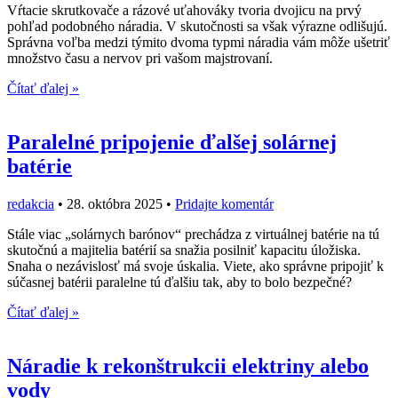
Vŕtacie skrutkovače a rázové uťahováky tvoria dvojicu na prvý
pohľad podobného náradia. V skutočnosti sa však výrazne odlišujú.
Správna voľba medzi týmito dvoma typmi náradia vám môže ušetriť
množstvo času a nervov pri vašom majstrovaní.
Čítať ďalej »
Paralelné pripojenie ďalšej solárnej
batérie
redakcia
•
28. októbra 2025
•
Pridajte komentár
Stále viac „solárnych barónov“ prechádza z virtuálnej batérie na tú
skutočnú a majitelia batérií sa snažia posilniť kapacitu úložiska.
Snaha o nezávislosť má svoje úskalia. Viete, ako správne pripojiť k
súčasnej batérii paralelne tú ďalšiu tak, aby to bolo bezpečné?
Čítať ďalej »
Náradie k rekonštrukcii elektriny alebo
vody