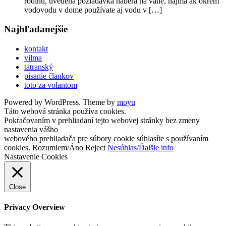
rodinu, uvedená požiadavka naberá na váhe, najmä ak okrem
vodovodu v dome používate aj vodu v […]
Najhľadanejšie
kontakt
vilma
tatranský
pisanie člankov
toto za volantom
Powered by WordPress. Theme by
moyu
Táto webová stránka používa cookies.
Pokračovaním v prehliadaní tejto webovej stránky bez zmeny
nastavenia vášho
webového prehliadača pre súbory cookie súhlasíte s používaním
cookies.
Rozumiem/Áno
Reject
Nesúhlas/Ďalšie info
Nastavenie Cookies
Close
Privacy Overview