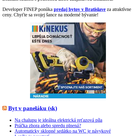
Developer FINEP ponúka
predaj bytov v Bratislave
za atraktívne
ceny. Chyťte sa svojej šance na moderné bývanie!
Byt v paneláku (sk)
Na chalupu je ideálna elektrická reťazová píla
Práčka zhora alebo spredu plnená?
Automaticky sklopné sedátko na WC je návykové