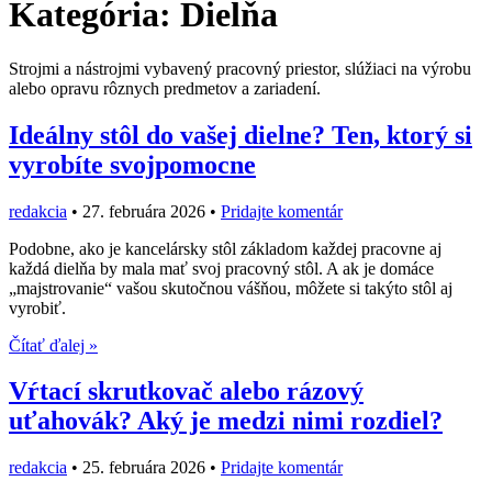
Kategória:
Dielňa
Strojmi a nástrojmi vybavený pracovný priestor, slúžiaci na výrobu
alebo opravu rôznych predmetov a zariadení.
Ideálny stôl do vašej dielne? Ten, ktorý si
vyrobíte svojpomocne
redakcia
•
27. februára 2026
•
Pridajte komentár
Podobne, ako je kancelársky stôl základom každej pracovne aj
každá dielňa by mala mať svoj pracovný stôl. A ak je domáce
„majstrovanie“ vašou skutočnou vášňou, môžete si takýto stôl aj
vyrobiť.
Čítať ďalej »
Vŕtací skrutkovač alebo rázový
uťahovák? Aký je medzi nimi rozdiel?
redakcia
•
25. februára 2026
•
Pridajte komentár