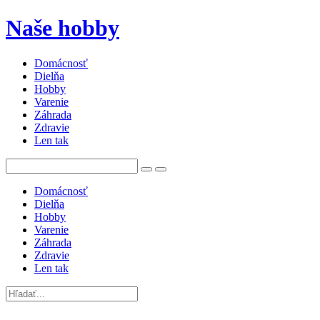
Naše hobby
Domácnosť
Dielňa
Hobby
Varenie
Záhrada
Zdravie
Len tak
Domácnosť
Dielňa
Hobby
Varenie
Záhrada
Zdravie
Len tak