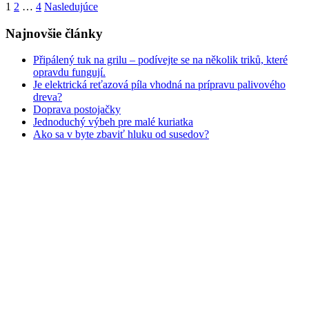
Navigácia
1
2
…
4
Nasledujúce
v
Najnovšie články
článkoch
Připálený tuk na grilu – podívejte se na několik triků, které
opravdu fungují.
Je elektrická reťazová píla vhodná na prípravu palivového
dreva?
Doprava postojačky
Jednoduchý výbeh pre malé kuriatka
Ako sa v byte zbaviť hluku od susedov?