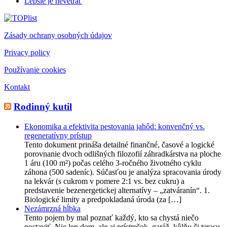
Lepšie je nevetrať
Zásady ochrany osobných údajov
Privacy policy
Používanie cookies
Kontakt
Rodinný kutil
Ekonomika a efektivita pestovania jahôd: konvenčný vs.
regeneratívny prístup
Tento dokument prináša detailné finančné, časové a logické
porovnanie dvoch odlišných filozofií záhradkárstva na ploche
1 áru (100 m²) počas celého 3-ročného životného cyklu
záhona (500 sadeníc). Súčasťou je analýza spracovania úrody
na lekvár (s cukrom v pomere 2:1 vs. bez cukru) a
predstavenie bezenergetickej alternatívy – „zatváranín“. 1.
Biologické limity a predpokladaná úroda (za […]
Nezámrzná hĺbka
Tento pojem by mal poznať každý, kto sa chystá niečo
postaviť. Nie len dom, ale aj prístrešok, garáž, kôlňu či terasu.