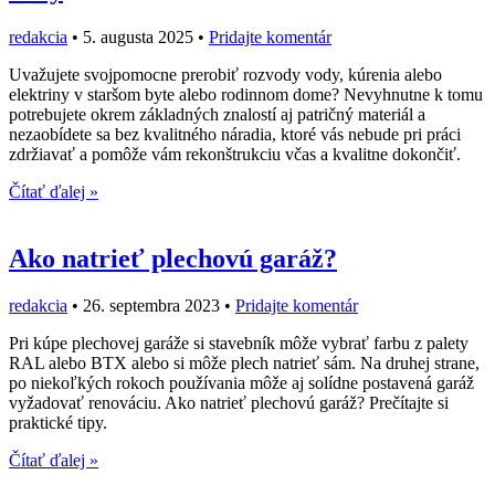
redakcia
•
5. augusta 2025
•
Pridajte komentár
Uvažujete svojpomocne prerobiť rozvody vody, kúrenia alebo
elektriny v staršom byte alebo rodinnom dome? Nevyhnutne k tomu
potrebujete okrem základných znalostí aj patričný materiál a
nezaobídete sa bez kvalitného náradia, ktoré vás nebude pri práci
zdržiavať a pomôže vám rekonštrukciu včas a kvalitne dokončiť.
Čítať ďalej »
Ako natrieť plechovú garáž?
redakcia
•
26. septembra 2023
•
Pridajte komentár
Pri kúpe plechovej garáže si stavebník môže vybrať farbu z palety
RAL alebo BTX alebo si môže plech natrieť sám. Na druhej strane,
po niekoľkých rokoch používania môže aj solídne postavená garáž
vyžadovať renováciu. Ako natrieť plechovú garáž? Prečítajte si
praktické tipy.
Čítať ďalej »