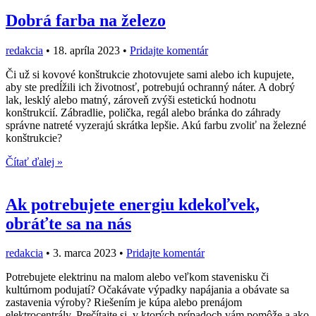
Dobrá farba na železo
redakcia
•
18. apríla 2023
•
Pridajte komentár
Či už si kovové konštrukcie zhotovujete sami alebo ich kupujete,
aby ste predĺžili ich životnosť, potrebujú ochranný náter. A dobrý
lak, lesklý alebo matný, zároveň zvýši estetickú hodnotu
konštrukcií. Zábradlie, polička, regál alebo bránka do záhrady
správne natreté vyzerajú skrátka lepšie. Akú farbu zvoliť na železné
konštrukcie?
Čítať ďalej »
Ak potrebujete energiu kdekoľvek,
obráťte sa na nás
redakcia
•
3. marca 2023
•
Pridajte komentár
Potrebujete elektrinu na malom alebo veľkom stavenisku či
kultúrnom podujatí? Očakávate výpadky napájania a obávate sa
zastavenia výroby? Riešením je kúpa alebo prenájom
elektrocentrály. Prečítajte si, v ktorých prípadoch vám pomôže a ako