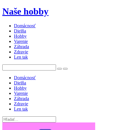
Naše hobby
Domácnosť
Dielňa
Hobby
Varenie
Záhrada
Zdravie
Len tak
Domácnosť
Dielňa
Hobby
Varenie
Záhrada
Zdravie
Len tak