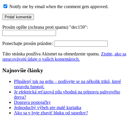
Notify me by email when the comment gets approved.
Prosím opíšte (ochrana proti spamu) "dec159":
Ponechajte prosím prázdne:
Táto stránka používa Akismet na obmedzenie spamu.
Zistite, ako sa
spracovávajú údaje o vašich komentároch.
Najnovšie články
Připálený tuk na grilu – podívejte se na několik triků, které
opravdu fungují.
Je elektrická reťazová píla vhodná na prípravu palivového
dreva?
Doprava postojačky
Jednoduchý výbeh pre malé kuriatka
Ako sa v byte zbaviť hluku od susedov?