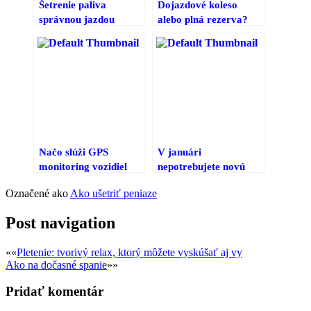
Šetrenie paliva
Dojazdové koleso
správnou jazdou
alebo plná rezerva?
Načo slúži GPS
V januári
monitoring vozidiel
nepotrebujete novú
diaľničnú nálepku
Označené ako
Ako ušetriť peniaze
Post navigation
««
Pletenie: tvorivý relax, ktorý môžete vyskúšať aj vy
Ako na dočasné spanie
»»
Pridať komentár