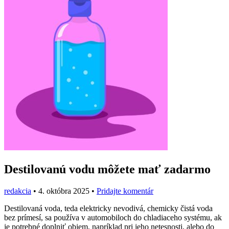
Destilovanú vodu môžete mať zadarmo
redakcia
•
4. októbra 2025
•
Pridajte komentár
Destilovaná voda, teda elektricky nevodivá, chemicky čistá voda
bez prímesí, sa používa v automobiloch do chladiaceho systému, ak
je potrebné doplniť objem, napríklad pri jeho netesnosti, alebo do