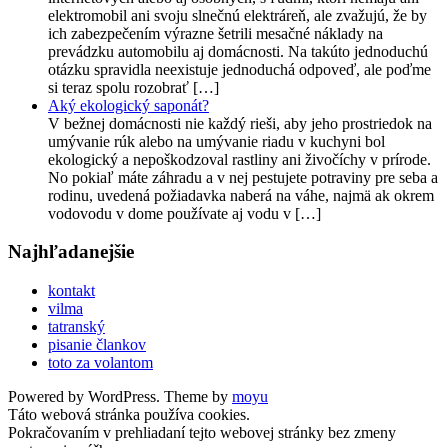
elektromobil ani svoju slnečnú elektráreň, ale zvažujú, že by
ich zabezpečením výrazne šetrili mesačné náklady na
prevádzku automobilu aj domácnosti. Na takúto jednoduchú
otázku spravidla neexistuje jednoduchá odpoveď, ale poďme
si teraz spolu rozobrať […]
Aký ekologický saponát?
V bežnej domácnosti nie každý rieši, aby jeho prostriedok na
umývanie rúk alebo na umývanie riadu v kuchyni bol
ekologický a nepoškodzoval rastliny ani živočíchy v prírode.
No pokiaľ máte záhradu a v nej pestujete potraviny pre seba a
rodinu, uvedená požiadavka naberá na váhe, najmä ak okrem
vodovodu v dome používate aj vodu v […]
Najhľadanejšie
kontakt
vilma
tatranský
pisanie člankov
toto za volantom
Powered by WordPress. Theme by
moyu
Táto webová stránka používa cookies.
Pokračovaním v prehliadaní tejto webovej stránky bez zmeny