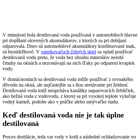
V minulosti bola destilovaná voda používaná v automobiloch hlavne
pri dopĺňaní olovených akumulátorov, z ktorých sa pri dobíjaní
odparovala. Dnes sú automobilové akumulátory konštruované inak,
sú bezúdržbové. V
ostrekovačoch čelných skiel
sa oplatí používať
destilovanú vodu preto, že voda bez obsahu minerálov nerobí
čmuhy na oknách a nezostávajú na nich fľaky po odparení kvapiek
vody.
V domácnostiach sa destilovaná voda môže používať z rovnakého
dôvodu na okná, ale najčastejšie sa s ňou stretávame pri žehlení.
Destilovaná voda totiž neupcháva kanáliky naparovacích žehličiek,
ako bežná voda z vodovodu, z ktorej sa pri vysokej teplote vylučuje
vodný kameň, podobe ako v práčke alebo umývačke riadu.
Keď destilovaná voda nie je tak úplne
destilovaná
Proces destilácie, teda var vody v kotli a následné ochladzovanie vo