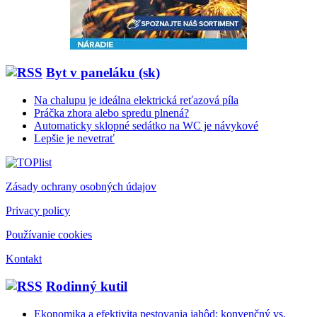
Byt v paneláku (sk)
Na chalupu je ideálna elektrická reťazová píla
Práčka zhora alebo spredu plnená?
Automaticky sklopné sedátko na WC je návykové
Lepšie je nevetrať
Zásady ochrany osobných údajov
Privacy policy
Používanie cookies
Kontakt
Rodinný kutil
Ekonomika a efektivita pestovania jahôd: konvenčný vs.