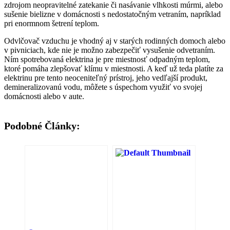
zdrojom neopravitelné zatekanie či nasávanie vlhkosti múrmi, alebo
sušenie bielizne v domácnosti s nedostatočným vetraním, napríklad
pri enormnom šetrení teplom.
Odvlčovač vzduchu je vhodný aj v starých rodinných domoch alebo
v pivniciach, kde nie je možno zabezpečiť vysušenie odvetraním.
Ním spotrebovaná elektrina je pre miestnosť odpadným teplom,
ktoré pomáha zlepšovať klímu v miestnosti. A keď už teda platíte za
elektrinu pre tento neoceniteľný prístroj, jeho vedľajší produkt,
demineralizovanú vodu, môžete s úspechom využiť vo svojej
domácnosti alebo v aute.
Podobné Články: