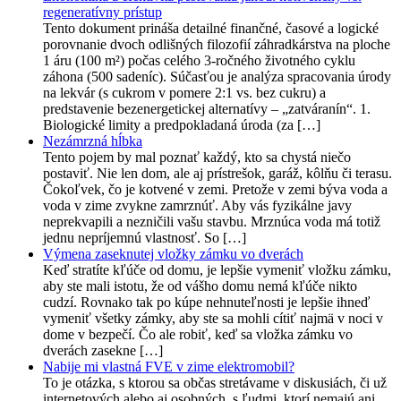
regeneratívny prístup
Tento dokument prináša detailné finančné, časové a logické
porovnanie dvoch odlišných filozofií záhradkárstva na ploche
1 áru (100 m²) počas celého 3-ročného životného cyklu
záhona (500 sadeníc). Súčasťou je analýza spracovania úrody
na lekvár (s cukrom v pomere 2:1 vs. bez cukru) a
predstavenie bezenergetickej alternatívy – „zatváranín“. 1.
Biologické limity a predpokladaná úroda (za […]
Nezámrzná hĺbka
Tento pojem by mal poznať každý, kto sa chystá niečo
postaviť. Nie len dom, ale aj prístrešok, garáž, kôlňu či terasu.
Čokoľvek, čo je kotvené v zemi. Pretože v zemi býva voda a
voda v zime zvykne zamrznúť. Aby vás fyzikálne javy
neprekvapili a nezničili vašu stavbu. Mrznúca voda má totiž
jednu nepríjemnú vlastnosť. So […]
Výmena zaseknutej vložky zámku vo dverách
Keď stratíte kľúče od domu, je lepšie vymeniť vložku zámku,
aby ste mali istotu, že od vášho domu nemá kľúče nikto
cudzí. Rovnako tak po kúpe nehnuteľnosti je lepšie ihneď
vymeniť všetky zámky, aby ste sa mohli cítiť najmä v noci v
dome v bezpečí. Čo ale robiť, keď sa vložka zámku vo
dverách zasekne […]
Nabije mi vlastná FVE v zime elektromobil?
To je otázka, s ktorou sa občas stretávame v diskusiách, či už
internetových alebo aj osobných, s ľudmi, ktorí nemajú ani