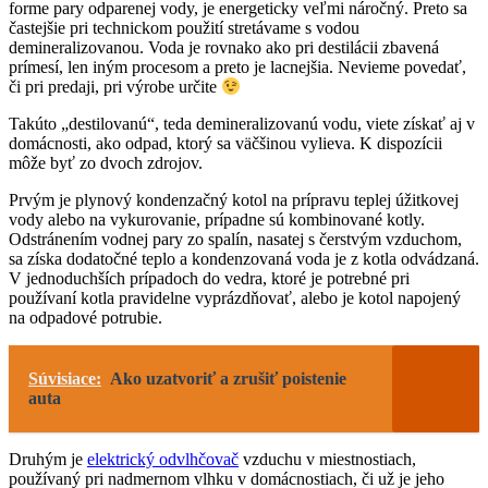
forme pary odparenej vody, je energeticky veľmi náročný. Preto sa
častejšie pri technickom použití stretávame s vodou
demineralizovanou. Voda je rovnako ako pri destilácii zbavená
prímesí, len iným procesom a preto je lacnejšia. Nevieme povedať,
či pri predaji, pri výrobe určite
Takúto „destilovanú“, teda demineralizovanú vodu, viete získať aj v
domácnosti, ako odpad, ktorý sa väčšinou vylieva. K dispozícii
môže byť zo dvoch zdrojov.
Prvým je plynový kondenzačný kotol na prípravu teplej úžitkovej
vody alebo na vykurovanie, prípadne sú kombinované kotly.
Odstránením vodnej pary zo spalín, nasatej s čerstvým vzduchom,
sa získa dodatočné teplo a kondenzovaná voda je z kotla odvádzaná.
V jednoduchších prípadoch do vedra, ktoré je potrebné pri
používaní kotla pravidelne vyprázdňovať, alebo je kotol napojený
na odpadové potrubie.
Súvisiace:
Ako uzatvoriť a zrušiť poistenie
auta
Druhým je
elektrický odvlhčovač
vzduchu v miestnostiach,
používaný pri nadmernom vlhku v domácnostiach, či už je jeho