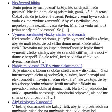
Nezámrzná hĺbka
Tento pojem by mal poznať každý, kto sa chystá niečo
postaviť. Nie len dom, ale aj prístrešok, garáž, kôlňu či terasu.
Čokoľvek, čo je kotvené v zemi. Pretože v zemi býva voda a
voda v zime zvykne zamrznúť. Aby vás fyzikálne javy
neprekvapili a nezničili vašu stavbu. Mrznúca voda má totiž
jednu nepríjemnú vlastnosť. So […]
Výmena zaseknutej vložky zámku vo dverách
Keď stratíte kľúče od domu, je lepšie vymeniť vložku zámku,
aby ste mali istotu, že od vášho domu nemá kľúče nikto
cudzí. Rovnako tak po kúpe nehnuteľnosti je lepšie ihneď
vymeniť všetky zámky, aby ste sa mohli cítiť najmä v noci v
dome v bezpečí. Čo ale robiť, keď sa vložka zámku vo
dverách zasekne […]
Nabije mi vlastná FVE v zime elektromobil?
To je otázka, s ktorou sa občas stretávame v diskusiách, či už
internetových alebo aj osobných, s ľudmi, ktorí nemajú ani
elektromobil ani svoju slnečnú elektráreň, ale zvažujú, že by
ich zabezpečením výrazne šetrili mesačné náklady na
prevádzku automobilu aj domácnosti. Na takúto jednoduchú
otázku spravidla neexistuje jednoduchá odpoveď, ale poďme
si teraz spolu rozobrať […]
Aký ekologický saponát?
V bežnej domácnosti nie každý rieši, aby jeho prostriedok na
umývanie rúk alebo na umývanie riadu v kuchyni bol