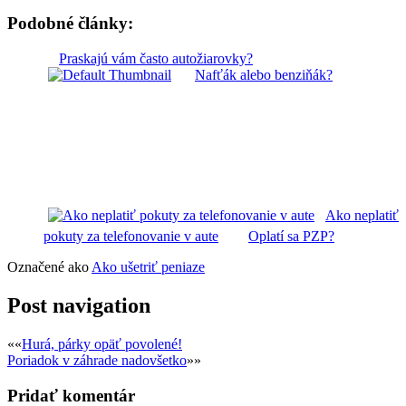
Podobné články:
Praskajú vám často autožiarovky?
Nafťák alebo benziňák?
Ako neplatiť
pokuty za telefonovanie v aute
Oplatí sa PZP?
Označené ako
Ako ušetriť peniaze
Post navigation
««
Hurá, párky opäť povolené!
Poriadok v záhrade nadovšetko
»»
Pridať komentár