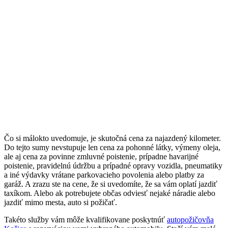
Čo si málokto uvedomuje, je skutočná cena za najazdený kilometer.
Do tejto sumy nevstupuje len cena za pohonné látky, výmeny oleja,
ale aj cena za povinne zmluvné poistenie, prípadne havarijné
poistenie, pravidelnú údržbu a prípadné opravy vozidla, pneumatiky
a iné výdavky vrátane parkovacieho povolenia alebo platby za
garáž. A zrazu ste na cene, že si uvedomíte, že sa vám oplatí jazdiť
taxíkom. Alebo ak potrebujete občas odviesť nejaké náradie alebo
jazdiť mimo mesta, auto si požičať.
Takéto služby vám môže kvalifikovane poskytnúť
autopožičovňa