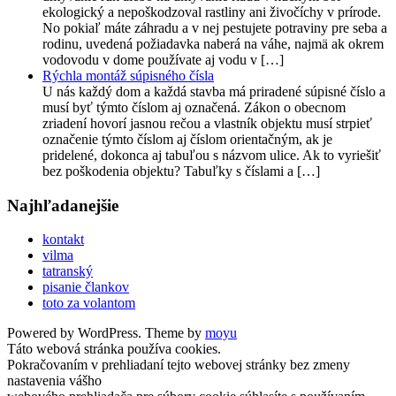
ekologický a nepoškodzoval rastliny ani živočíchy v prírode.
No pokiaľ máte záhradu a v nej pestujete potraviny pre seba a
rodinu, uvedená požiadavka naberá na váhe, najmä ak okrem
vodovodu v dome používate aj vodu v […]
Rýchla montáž súpisného čísla
U nás každý dom a každá stavba má priradené súpisné číslo a
musí byť týmto číslom aj označená. Zákon o obecnom
zriadení hovorí jasnou rečou a vlastník objektu musí strpieť
označenie týmto číslom aj číslom orientačným, ak je
pridelené, dokonca aj tabuľou s názvom ulice. Ak to vyriešiť
bez poškodenia objektu? Tabuľky s číslami a […]
Najhľadanejšie
kontakt
vilma
tatranský
pisanie člankov
toto za volantom
Powered by WordPress. Theme by
moyu
Táto webová stránka používa cookies.
Pokračovaním v prehliadaní tejto webovej stránky bez zmeny
nastavenia vášho