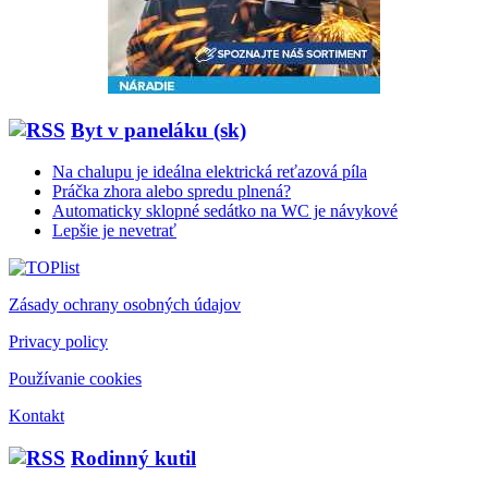
Byt v paneláku (sk)
Na chalupu je ideálna elektrická reťazová píla
Práčka zhora alebo spredu plnená?
Automaticky sklopné sedátko na WC je návykové
Lepšie je nevetrať
Zásady ochrany osobných údajov
Privacy policy
Používanie cookies
Kontakt
Rodinný kutil