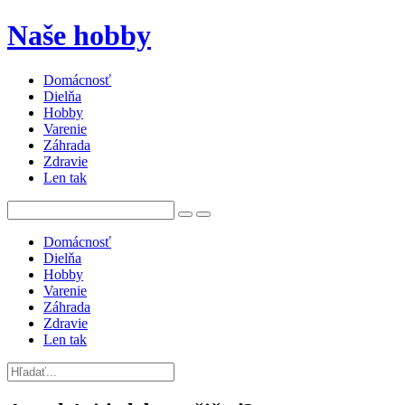
Naše hobby
Domácnosť
Dielňa
Hobby
Varenie
Záhrada
Zdravie
Len tak
Domácnosť
Dielňa
Hobby
Varenie
Záhrada
Zdravie
Len tak