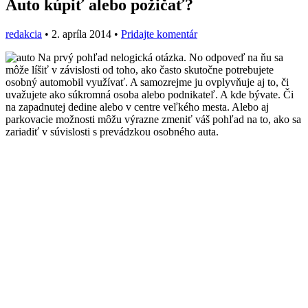
Auto kúpiť alebo požičať?
redakcia
•
2. apríla 2014
•
Pridajte komentár
Na prvý pohľad nelogická otázka. No odpoveď na ňu sa
môže líšiť v závislosti od toho, ako často skutočne potrebujete
osobný automobil využívať. A samozrejme ju ovplyvňuje aj to, či
uvažujete ako súkromná osoba alebo podnikateľ. A kde bývate. Či
na zapadnutej dedine alebo v centre veľkého mesta. Alebo aj
parkovacie možnosti môžu výrazne zmeniť váš pohľad na to, ako sa
zariadiť v súvislosti s prevádzkou osobného auta.