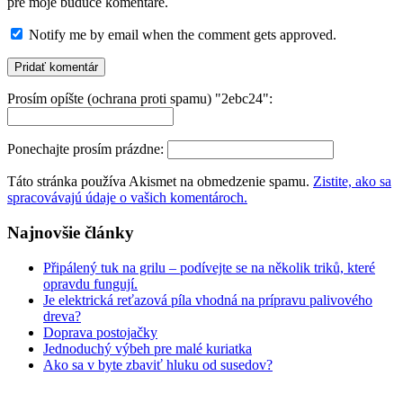
pre moje budúce komentáre.
Notify me by email when the comment gets approved.
Prosím opíšte (ochrana proti spamu) "2ebc24":
Ponechajte prosím prázdne:
Táto stránka používa Akismet na obmedzenie spamu.
Zistite, ako sa
spracovávajú údaje o vašich komentároch.
Najnovšie články
Připálený tuk na grilu – podívejte se na několik triků, které
opravdu fungují.
Je elektrická reťazová píla vhodná na prípravu palivového
dreva?
Doprava postojačky
Jednoduchý výbeh pre malé kuriatka
Ako sa v byte zbaviť hluku od susedov?