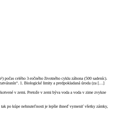
m²) počas celého 3-ročného životného cyklu záhona (500 sadeníc).
zatváranín“. 1. Biologické limity a predpokladaná úroda (za […]
je kotvené v zemi. Pretože v zemi býva voda a voda v zime zvykne
 tak po kúpe nehnuteľnosti je lepšie ihneď vymeniť všetky zámky,