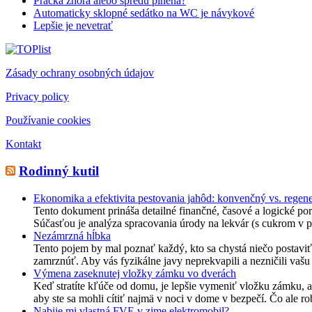
Práčka zhora alebo spredu plnená?
Automaticky sklopné sedátko na WC je návykové
Lepšie je nevetrať
Zásady ochrany osobných údajov
Privacy policy
Používanie cookies
Kontakt
Rodinný kutil
Ekonomika a efektivita pestovania jahôd: konvenčný vs. regene
Tento dokument prináša detailné finančné, časové a logické po
Súčasťou je analýza spracovania úrody na lekvár (s cukrom v po
Nezámrzná hĺbka
Tento pojem by mal poznať každý, kto sa chystá niečo postaviť.
zamrznúť. Aby vás fyzikálne javy neprekvapili a nezničili vaš
Výmena zaseknutej vložky zámku vo dverách
Keď stratíte kľúče od domu, je lepšie vymeniť vložku zámku, a
aby ste sa mohli cítiť najmä v noci v dome v bezpečí. Čo ale 
Nabije mi vlastná FVE v zime elektromobil?