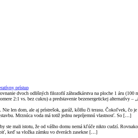
ratívny prístup
rovnanie dvoch odlišných filozofií záhradkárstva na ploche 1 áru (100 
mere 2:1 vs. bez cukru) a predstavenie bezenergetickej alternatívy – „
 Nie len dom, ale aj prístrešok, garáž, kôlňu či terasu. Čokoľvek, čo 
u stavbu. Mrznúca voda má totiž jednu nepríjemnú vlastnosť. So […]
by ste mali istotu, že od vášho domu nemá kľúče nikto cudzí. Rovnako
robiť, keď sa vložka zámku vo dverách zasekne […]