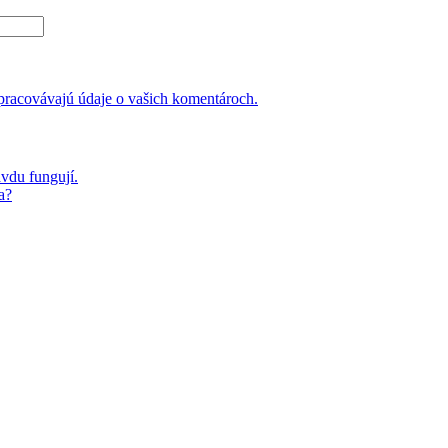
 spracovávajú údaje o vašich komentároch.
avdu fungují.
a?