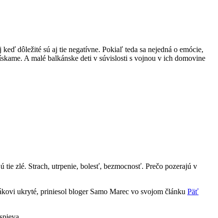
keď dôležité sú aj tie negatívne. Pokiaľ teda sa nejedná o emócie,
 získame. A malé balkánske deti v súvislosti s vojnou v ich domovine
tie zlé. Strach, utrpenie, bolesť, bezmocnosť. Prečo pozerajú v
vákovi ukryté, priniesol bloger Samo Marec vo svojom článku
Päť
spieva.