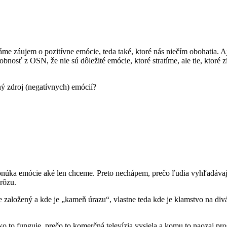
e záujem o pozitívne emócie, teda také, ktoré nás niečím obohatia. Aj 
obnosť z OSN, že nie sú dôležité emócie, ktoré stratíme, ale tie, ktoré
ný zdroj (negatívnych) emócií?
núka emócie aké len chceme. Preto nechápem, prečo ľudia vyhľadávajú 
hrôzu.
e založený a kde je „kameň úrazu“, vlastne teda kde je klamstvo na di
ko to funguje, prečo to komerčná televízia vysiela a komu to naozaj pro