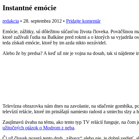
Instantné emócie
redakcia
•
28. septembra 2012
•
Pridajte komentár
Emócie, zážitky, sú dôležitou súčasťou života človeka. Poväčšinou mám
ktoré zažívali ľudia na Balkáne pred rokmi a o ktorých sa vyjadrila os
teda získali emócie, ktoré by im azda nikto nezávidel.
Alebo že by predsa? A keď už nie je vojna na dosah, tak si nájdeme i
Televízna obrazovka nám dnes na zavolanie, na stlačenie gombíka, po
televízií relácie, ktoré im prinášajú namiesto radosti a smiechu slzy a 
Zaujímavú úvahu na tému, ako tento typ TV relácií funguje, na čom j
užitočných otázok o Modrom z neba
.
Či už človek pozerá tento druh „zábavy“ alebo nie, je dobré vedieť, a