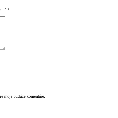
čené
*
pre moje budúce komentáre.