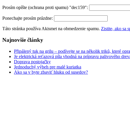
Prosím opíšte (ochrana proti spamu) "dec159":
Ponechajte prosím prázdne:
Táto stránka používa Akismet na obmedzenie spamu.
Zistite, ako sa
Najnovšie články
Připálený tuk na grilu – podívejte se na několik triků, které opr
Je elektrická reťazová píla vhodná na prípravu palivového drev
Doprava postojačky
Jednoduchý výbeh pre malé kuriatka
Ako sa v byte zbaviť hluku od susedov?