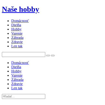
Naše hobby
Domácnosť
Dielňa
Hobby
Varenie
Záhrada
Zdravie
Len tak
Domácnosť
Dielňa
Hobby
Varenie
Záhrada
Zdravie
Len tak