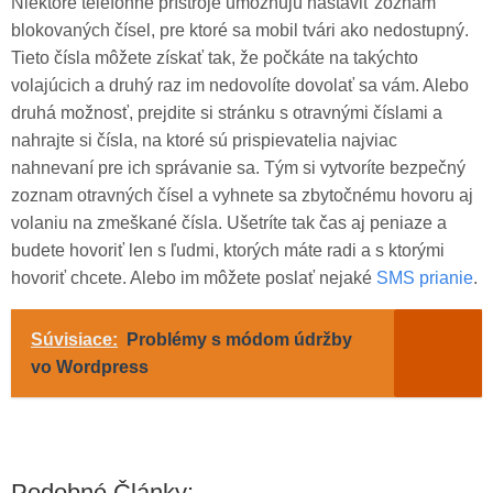
Niektoré telefónne prístroje umožňujú nastaviť zoznam
blokovaných čísel, pre ktoré sa mobil tvári ako nedostupný.
Tieto čísla môžete získať tak, že počkáte na takýchto
volajúcich a druhý raz im nedovolíte dovolať sa vám. Alebo
druhá možnosť, prejdite si stránku s otravnými číslami a
nahrajte si čísla, na ktoré sú prispievatelia najviac
nahnevaní pre ich správanie sa. Tým si vytvoríte bezpečný
zoznam otravných čísel a vyhnete sa zbytočnému hovoru aj
volaniu na zmeškané čísla. Ušetríte tak čas aj peniaze a
budete hovoriť len s ľudmi, ktorých máte radi a s ktorými
hovoriť chcete. Alebo im môžete poslať nejaké
SMS prianie
.
Súvisiace:
Problémy s módom údržby
vo Wordpress
Podobné Články: