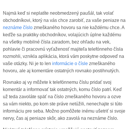
Najmä keď si neplatíte neobmedzený paušál, tak volať
obchodníkovi, ktorý na vás chce zarobiť, za vaše peniaze na
neznáme číslo
zmeškaného hovoru sa nie každému chce. A
keďže sa praktiky obchodníkov, volajúcich úplne každému
na všetky mobilné čísla zaradom, bez ohľadu na vek,
pohlavie či pracovnú vyťaženosť majiteľa telefónneho čísla
rozmohli, vznikla aplikácia, ktorá vám poskytne odpoveď na
vaše otázky. Ni je to len
informácie o čísle
zmeškaného
hovoru, ale aj komentáre ostatných rovnako postihnutých.
Rovnako aj vy môžete k telefónnemu číslu pridať svoj
komentár a informovať tak ostatných, komu číslo patrí. Keď
už teda zavoláte späť na číslo zmeškaného hovoru a ozve
sa vám niekto, po kom ste práve netúžili, nenechajte si túto
informáciu pre seba. Možno pomôžete inému ušetriť si svoje
nervy, čas aj peniaze skôr, ako zavolá na neznáme číslo.