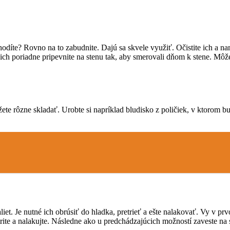
yhodíte? Rovno na to zabudnite. Dajú sa skvele využiť. Očistite ich a 
ch poriadne pripevnite na stenu tak, aby smerovali dňom k stene. Môže
ete rôzne skladať. Urobte si napríklad bludisko z poličiek, v ktorom 
paliet. Je nutné ich obrúsiť do hladka, pretrieť a ešte nalakovať. Vy v 
rite a nalakujte. Následne ako u predchádzajúcich možností zaveste na