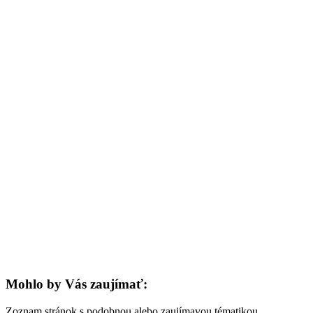
Mohlo by Vás zaujímať:
Zoznam stránok s podobnou alebo zaujímavou tématikou.