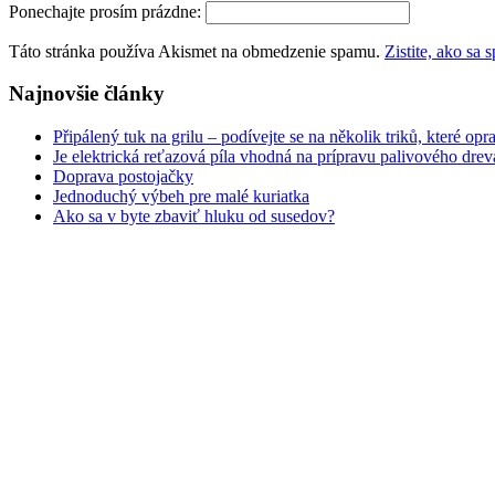
Ponechajte prosím prázdne:
Táto stránka používa Akismet na obmedzenie spamu.
Zistite, ako sa
Najnovšie články
Připálený tuk na grilu – podívejte se na několik triků, které opr
Je elektrická reťazová píla vhodná na prípravu palivového drev
Doprava postojačky
Jednoduchý výbeh pre malé kuriatka
Ako sa v byte zbaviť hluku od susedov?