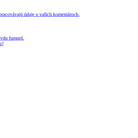
 spracovávajú údaje o vašich komentároch.
avdu fungují.
a?