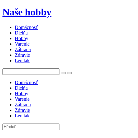
Naše hobby
Domácnosť
Dielňa
Hobby
Varenie
Záhrada
Zdravie
Len tak
Domácnosť
Dielňa
Hobby
Varenie
Záhrada
Zdravie
Len tak