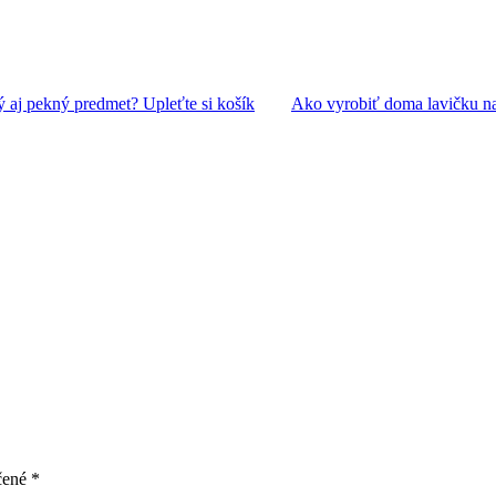
 aj pekný predmet? Upleťte si košík
Ako vyrobiť doma lavičku na
čené
*