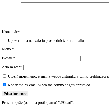
Komentár
*
Upozorni ma na reakciu prostredníctvom e -mailu
Meno
*
E-mail
*
Adresa webu
Uložiť moje meno, e-mail a webovú stránku v tomto prehliadači 
Notify me by email when the comment gets approved.
Prosím opíšte (ochrana proti spamu) "296cad":