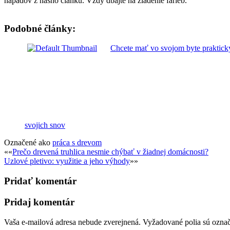
nápadov z nášho článku. Vždy dbajte na zladenie farieb.
Podobné články:
Chcete mať vo svojom byte praktický
svojich snov
Označené ako
práca s drevom
Post
««
Prečo drevená truhlica nesmie chýbať v žiadnej domácnosti?
Uzlové pletivo: využitie a jeho výhody
»»
navigation
Pridať komentár
Pridaj komentár
Vaša e-mailová adresa nebude zverejnená.
Vyžadované polia sú ozna