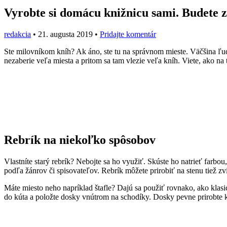
Vyrobte si domácu knižnicu sami. Budete z
redakcia
•
21. augusta 2019
•
Pridajte komentár
Ste milovníkom kníh? Ak áno, ste tu na správnom mieste. Väčšina ľudí
nezaberie veľa miesta a pritom sa tam vlezie veľa kníh. Viete, ako na 
Rebrík na niekoľko spôsobov
Vlastníte starý rebrík? Nebojte sa ho využiť. Skúste ho natrieť farb
podľa žánrov či spisovateľov. Rebrík môžete prirobiť na stenu tiež z
Máte miesto neho napríklad štafle? Dajú sa použiť rovnako, ako klasi
do kúta a položte dosky vnútrom na schodíky. Dosky pevne prirobte k