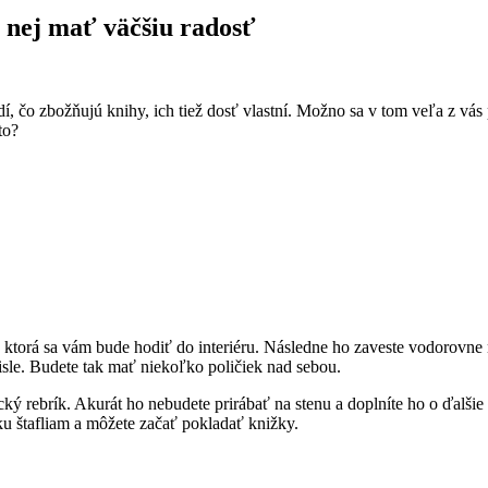
 nej mať väčšiu radosť
, čo zbožňujú knihy, ich tiež dosť vlastní. Možno sa v tom veľa z vás
to?
ou, ktorá sa vám bude hodiť do interiéru. Následne ho zaveste vodorov
visle. Budete tak mať niekoľko poličiek nad sebou.
cký rebrík. Akurát ho nebudete prirábať na stenu a doplníte ho o ďalši
u štafliam a môžete začať pokladať knižky.