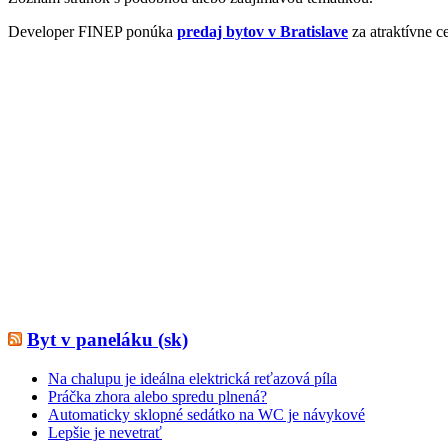
Developer FINEP ponúka
predaj bytov v Bratislave
za atraktívne c
Byt v paneláku (sk)
Na chalupu je ideálna elektrická reťazová píla
Práčka zhora alebo spredu plnená?
Automaticky sklopné sedátko na WC je návykové
Lepšie je nevetrať