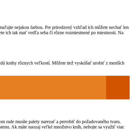
namaľujte nejakou farbou. Pre prirodzený vzhľad ich môžete nechať len
te ich tak mať vedľa seba či rôzne rozmiestnené po miestnosti. Na
budú knihy rôznych veľkostí. Môžete tiež vyskúšať urobiť z menších
prvom rade musíte palety narezať a prerobiť do požadovaného tvaru.
 stenu. Ak máte naozaj veľké množstvo kníh, nebojte sa využiť viac