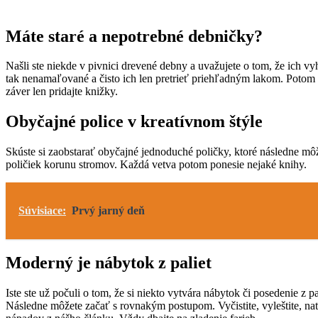
Máte staré a nepotrebné debničky?
Našli ste niekde v pivnici drevené debny a uvažujete o tom, že ich v
tak nenamaľované a čisto ich len pretrieť priehľadným lakom. Potom i
záver len pridajte knižky.
Obyčajné police v kreatívnom štýle
Skúste si zaobstarať obyčajné jednoduché poličky, ktoré následne môž
poličiek korunu stromov. Každá vetva potom ponesie nejaké knihy.
Súvisiace:
Prvý jarný deň
Moderný je nábytok z paliet
Iste ste už počuli o tom, že si niekto vytvára nábytok či posedenie z 
Následne môžete začať s rovnakým postupom. Vyčistite, vyleštite, nat