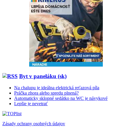
Byt v paneláku (sk)
Na chalupu je ideálna elektrická reťazová píla
Práčka zhora alebo spredu plnená?
Automaticky sklopné sedátko na WC je návykové
Lepšie je nevetrať
Zásady ochrany osobných údajov