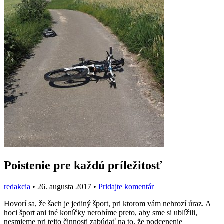
Poistenie pre každú príležitosť
redakcia
•
26. augusta 2017
•
Pridajte komentár
Hovorí sa, že šach je jediný šport, pri ktorom vám nehrozí úraz. A
hoci šport ani iné koníčky nerobíme preto, aby sme si ublížili,
nesmieme pri tejto činnosti zabúdať na to, že podcenenie