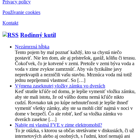
Privacy policy
Používanie cookies
Kontakt
Rodinný kutil
Nezámrzná hĺbka
Tento pojem by mal poznať každý, kto sa chystá niečo
postaviť. Nie len dom, ale aj prístrešok, garáž, kôlňu či terasu.
Čokoľvek, čo je kotvené v zemi. Pretože v zemi býva voda a
voda v zime zvykne zamrznúť. Aby vás fyzikálne javy
neprekvapili a nezničili vašu stavbu. Mrznúca voda má totiž
jednu nepríjemnú vlastnosť. So […]
Výmena zaseknutej vložky zámku vo dverách
Keď stratíte kľúče od domu, je lepšie vymeniť vložku zámku,
aby ste mali istotu, že od vášho domu nemá kľúče nikto
cudzí. Rovnako tak po kúpe nehnuteľnosti je lepšie ihneď
vymeniť všetky zámky, aby ste sa mohli cítiť najmä v noci v
dome v bezpečí. Čo ale robiť, keď sa vložka zámku vo
dverách zasekne […]
Nabije mi vlastná FVE v zime elektromobil?
To je otázka, s ktorou sa občas stretávame v diskusiách, či už
internetových alebo aj osobných, s ľudmi, ktorí nemajú ani