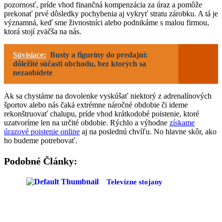
pozornosť, príde vhod finančná kompenzácia za úraz a pomôže
prekonať prvé dôsledky pochybenia aj vykryť stratu zárobku. A tá je
významná, keď sme živnostníci alebo podnikáme s malou firmou,
ktorá stojí zväčša na nás.
Súvisiace:
Busty a figuríny do predajní:
dôležité súčasti obchodu, bez ktorých sa
nezaobídete
Ak sa chystáme na dovolenke vyskúšať niektorý z adrenalínových
športov alebo nás čaká extrémne náročné obdobie či ideme
rekonštruovať chalupu, príde vhod krátkodobé poistenie, ktoré
uzatvoríme len na určité obdobie. Rýchlo a výhodne
získame
úrazové poistenie online
aj na poslednú chvíľu. No hlavne skôr, ako
ho budeme potrebovať.
Podobné Články:
Televízne stojany