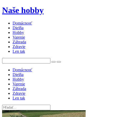
Naše hobby
Domácnosť
Dielňa
Hobby
Varenie
Záhrada
Zdravie
Len tak
Domácnosť
Dielňa
Hobby
Varenie
Záhrada
Zdravie
Len tak