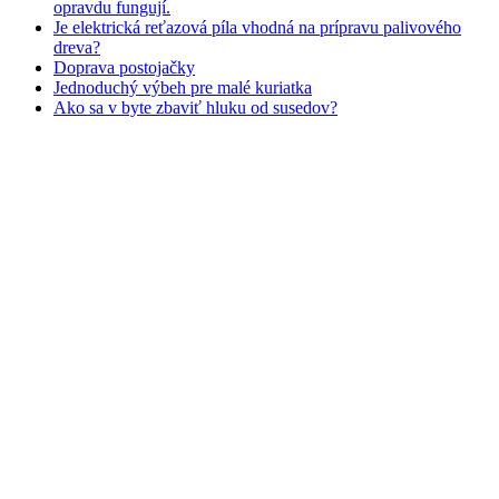
opravdu fungují.
Je elektrická reťazová píla vhodná na prípravu palivového
dreva?
Doprava postojačky
Jednoduchý výbeh pre malé kuriatka
Ako sa v byte zbaviť hluku od susedov?