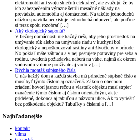
elektromobil ani svoju slnečnú elektráreň, ale zvažujú, že by
ich zabezpečením výrazne šetrili mesačné náklady na
prevádzku automobilu aj domácnosti. Na takúto jednoduchú
otázku spravidla neexistuje jednoduchá odpoveď, ale poďme
si teraz spolu rozobrať […]
Aký ekologický saponát?
V bežnej domácnosti nie každý rieši, aby jeho prostriedok na
umývanie rúk alebo na umývanie riadu v kuchyni bol
ekologický a nepoškodzoval rastliny ani živočíchy v prírode.
No pokiaľ máte záhradu a v nej pestujete potraviny pre seba a
rodinu, uvedená požiadavka naberá na váhe, najmä ak okrem
vodovodu v dome používate aj vodu v […]
Rýchla montáž súpisného čísla
U nás každý dom a každá stavba má priradené súpisné číslo a
musí byť týmto číslom aj označená. Zákon o obecnom
zriadení hovorí jasnou rečou a vlastník objektu musí strpieť
označenie týmto číslom aj číslom orientačným, ak je
pridelené, dokonca aj tabuľou s názvom ulice. Ak to vyriešiť
bez poškodenia objektu? Tabuľky s číslami a […]
Najhľadanejšie
kontakt
vilma
tatranský