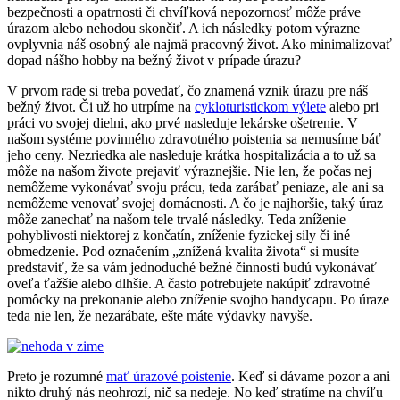
bezpečnosti a opatrnosti či chvíľková nepozornosť môže práve
úrazom alebo nehodou skončiť. A ich následky potom výrazne
ovplyvnia náš osobný ale najmä pracovný život. Ako minimalizovať
dopad nášho hobby na bežný život v prípade úrazu?
V prvom rade si treba povedať, čo znamená vznik úrazu pre náš
bežný život. Či už ho utrpíme na
cykloturistickom výlete
alebo pri
práci vo svojej dielni, ako prvé nasleduje lekárske ošetrenie. V
našom systéme povinného zdravotného poistenia sa nemusíme báť
jeho ceny. Nezriedka ale nasleduje krátka hospitalizácia a to už sa
môže na našom živote prejaviť výraznejšie. Nie len, že počas nej
nemôžeme vykonávať svoju prácu, teda zarábať peniaze, ale ani sa
nemôžeme venovať svojej domácnosti. A čo je najhoršie, taký úraz
môže zanechať na našom tele trvalé následky. Teda zníženie
pohyblivosti niektorej z končatín, zníženie fyzickej sily či iné
obmedzenie. Pod označením „znížená kvalita života“ si musíte
predstaviť, že sa vám jednoduché bežné činnosti budú vykonávať
oveľa ťažšie alebo dlhšie. A často potrebujete nakúpiť zdravotné
pomôcky na prekonanie alebo zníženie svojho handycapu. Po úraze
teda nie len, že nezarábate, ešte máte výdavky navyše.
Preto je rozumné
mať úrazové poistenie
. Keď si dávame pozor a ani
nikto druhý nás neohrozí, nič sa nedeje. No keď stratíme na chvíľu