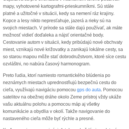
mapy, vyhotovené kartografmi-prieskumníkmi. Sú stále
platné a užitočné v situácii, kedy sa nemení ráz krajiny.
Kopce a lesy nikto nepresťahuje, jazerá a rieky sú na
svojich miestach. V prírode sa stále dajú používať, ak máte
možnosť vidieť doďaleka a nájsť orientačné body.
Cestovanie autom v situácii, kedy pribúdajú nové obchvaty
miest, vznikajú nové križovatky a zanikajú lokálne cesty, sa
so starou mapou môže stať dobrodružstvom, ktoré síce cestu
ozvláštni, no nabúra časový harmonogram.
Preto ľudia, ktorí namiesto romantického blúdenia po
neznámych miestach uprednostňujú bezpečnú cestu do
cieľa, využívajú navigáciu pomocou
gps do auta
. Pomocou
satelitov na obežnej dráhe okolo Zeme prístroj vždy ukáže
vašu aktuálnu polohu a pomocou máp aj všetky
komunikácie a obydlia v okolí. Takže navigovanie do
nastaveného cieľa môže byť rýchle a presné.