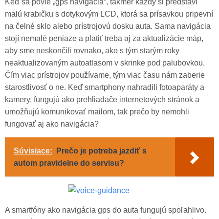
Keď sa povie „gps navigácia“, takmer každý si predstaví
malú krabičku s dotykovým LCD, ktorá sa prísavkou pripevní
na čelné sklo alebo prístrojovú dosku auta. Sama navigácia
stojí nemalé peniaze a platiť treba aj za aktualizácie máp,
aby sme neskončili rovnako, ako s tým starým roky
neaktualizovaným autoatlasom v skrinke pod palubovkou.
Čím viac prístrojov používame, tým viac času nám zaberie
starostlivosť o ne. Keď smartphony nahradili fotoaparáty a
kamery, fungujú ako prehliadače internetových stránok a
umožňujú komunikovať mailom, tak prečo by nemohli
fungovať aj ako navigácia?
Súvisiace:
Prečo je potreba jazdiť s
autom pravidelne do servisu?
A smartfóny ako navigácia gps do auta fungujú spoľahlivo.