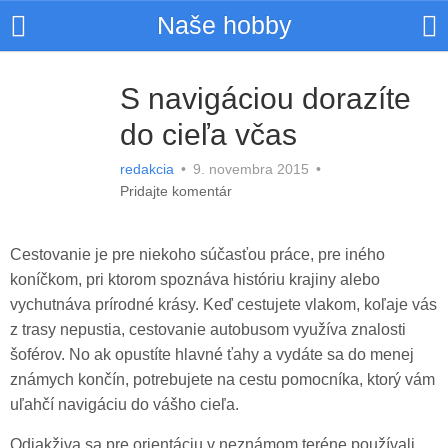
Naše hobby
S navigáciou dorazíte
do cieľa včas
redakcia
•
9. novembra 2015
•
Pridajte komentár
Cestovanie je pre niekoho súčasťou práce, pre iného
koníčkom, pri ktorom spoznáva históriu krajiny alebo
vychutnáva prírodné krásy. Keď cestujete vlakom, koľaje vás
z trasy nepustia, cestovanie autobusom využíva znalosti
šoférov. No ak opustíte hlavné ťahy a vydáte sa do menej
známych končín, potrebujete na cestu pomocníka, ktorý vám
uľahčí navigáciu do vášho cieľa.
Odjakživa sa pre orientáciu v neznámom teréne používali