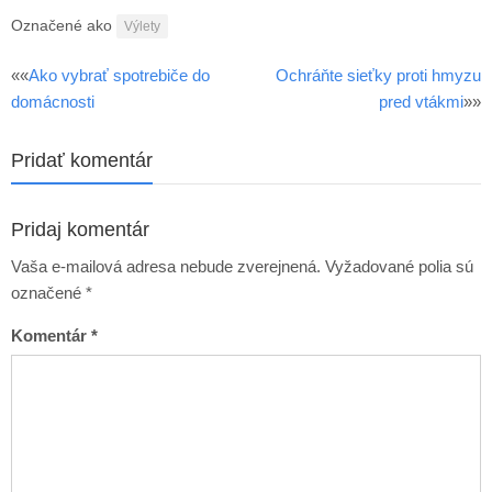
autostop
Označené ako
Výlety
««
Ako vybrať spotrebiče do
Ochráňte sieťky proti hmyzu
Post
domácnosti
pred vtákmi
»»
navigation
Pridať komentár
Pridaj komentár
Vaša e-mailová adresa nebude zverejnená.
Vyžadované polia sú
označené
*
Komentár
*