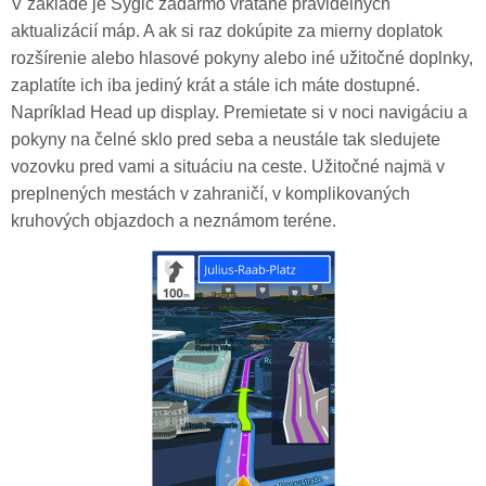
V základe je Sygic zadarmo vrátane pravidelných
aktualizácií máp. A ak si raz dokúpite za mierny doplatok
rozšírenie alebo hlasové pokyny alebo iné užitočné doplnky,
zaplatíte ich iba jediný krát a stále ich máte dostupné.
Napríklad Head up display. Premietate si v noci navigáciu a
pokyny na čelné sklo pred seba a neustále tak sledujete
vozovku pred vami a situáciu na ceste. Užitočné najmä v
preplnených mestách v zahraničí, v komplikovaných
kruhových objazdoch a neznámom teréne.