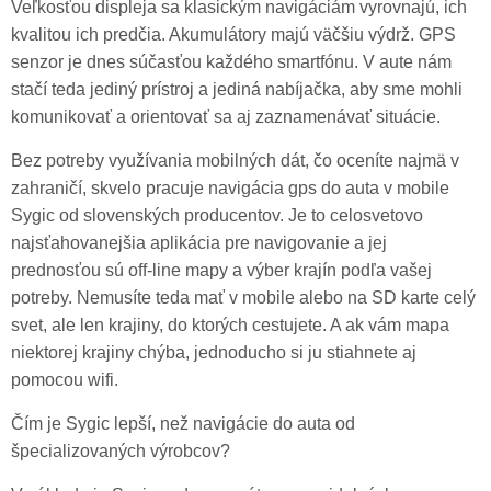
Veľkosťou displeja sa klasickým navigáciám vyrovnajú, ich
kvalitou ich predčia. Akumulátory majú väčšiu výdrž. GPS
senzor je dnes súčasťou každého smartfónu. V aute nám
stačí teda jediný prístroj a jediná nabíjačka, aby sme mohli
komunikovať a orientovať sa aj zaznamenávať situácie.
Bez potreby využívania mobilných dát, čo oceníte najmä v
zahraničí, skvelo pracuje navigácia gps do auta v mobile
Sygic od slovenských producentov. Je to celosvetovo
najsťahovanejšia aplikácia pre navigovanie a jej
prednosťou sú off-line mapy a výber krajín podľa vašej
potreby. Nemusíte teda mať v mobile alebo na SD karte celý
svet, ale len krajiny, do ktorých cestujete. A ak vám mapa
niektorej krajiny chýba, jednoducho si ju stiahnete aj
pomocou wifi.
Čím je Sygic lepší, než navigácie do auta od
špecializovaných výrobcov?