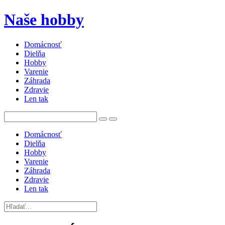
Naše hobby
Domácnosť
Dielňa
Hobby
Varenie
Záhrada
Zdravie
Len tak
Domácnosť
Dielňa
Hobby
Varenie
Záhrada
Zdravie
Len tak