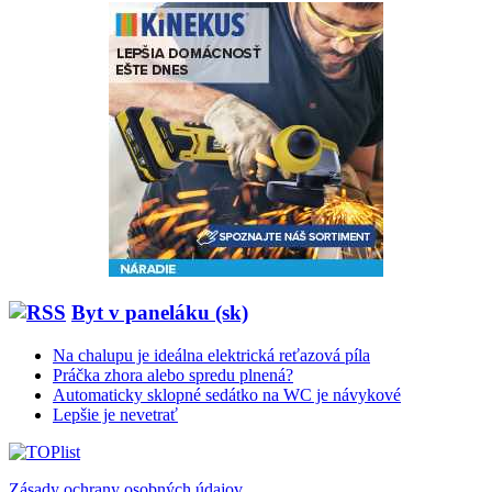
Byt v paneláku (sk)
Na chalupu je ideálna elektrická reťazová píla
Práčka zhora alebo spredu plnená?
Automaticky sklopné sedátko na WC je návykové
Lepšie je nevetrať
Zásady ochrany osobných údajov