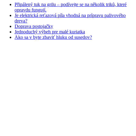
Připálený tuk na grilu – podívejte se na několik triků, které
opravdu fungují.
Je elektrická reťazová píla vhodná na prípravu palivového
dreva?
Doprava postojačky
Jednoduchý výbeh pre malé kuriatka
Ako sa v byte zbaviť hluku od susedov?