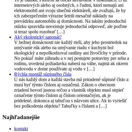
internetových alebo aj osobných, s ľudmi, ktorí nemajú ani
elektromobil ani svoju slnečnú elektráreň, ale zvažujú, že by
ich zabezpečením výrazne šetrili mesačné náklady na
prevádzku automobilu aj domácnosti. Na takúto jednoduchú
otázku spravidla neexistuje jednoduchá odpoveď, ale poďme
si teraz spolu rozobrať […]
Aký ekologický saponát?
V bežnej domácnosti nie každý rieši, aby jeho prostriedok na
umývanie rúk alebo na umývanie riadu v kuchyni bol
ekologický a nepoškodzoval rastliny ani živočíchy v prírode.
No pokiaľ máte záhradu a v nej pestujete potraviny pre seba a
rodinu, uvedená požiadavka naberá na váhe, najmä ak okrem
vodovodu v dome používate aj vodu v […]
Rýchla montáž súpisného čísla
U nás každý dom a každá stavba má priradené súpisné číslo a
musí byť týmto číslom aj označená. Zákon o obecnom
zriadení hovorí jasnou rečou a vlastník objektu musí strpieť
označenie týmto číslom aj číslom orientačným, ak je
pridelené, dokonca aj tabuľou s názvom ulice. Ak to vyriešiť
bez poškodenia objektu? Tabuľky s číslami a […]
Najhľadanejšie
kontakt