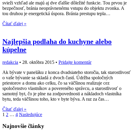
svieži vzhľad ale majú aj dve ďalšie dôležité funkcie. Tou prvou je
bezpečnosť, bránia neoprávnenému vstupu do objektu zvonka. A
tou druhou je energetická úspora. Bránia prestupu tepla…
Čítať ďalej »
Najlepšia podlaha do kuchyne alebo
kúpelne
redakcia
•
28. októbra 2015
•
Pridajte komentár
Ak bývate v paneláku z konca dvadsiateho storočia, tak starostlivosť
o vaše bývanie sa skladá z dvoch častí. Údržba spoločných
priestorov a domu ako celku, čo sa väčšinou realizuje cez
spoločenstvo vlastníkov a povereného správcu, a starostlivosť o
samotný byt, čo je plne na zodpovednosti a nákladoch vlastníka
bytu, teda väčšinou toho, kto v byte býva. A raz za čas…
Čítať ďalej »
Navigácia
1
2
…
4
Nasledujúce
v
Najnovšie články
článkoch