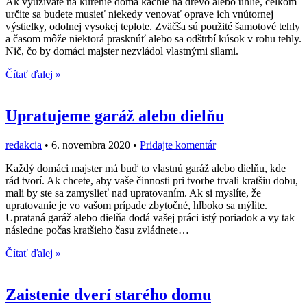
Ak využívate na kúrenie doma kachle na drevo alebo uhlie, celkom
určite sa budete musieť niekedy venovať oprave ich vnútornej
výstielky, odolnej vysokej teplote. Zväčša sú použité šamotové tehly
a časom môže niektorá prasknúť alebo sa odštrbí kúsok v rohu tehly.
Nič, čo by domáci majster nezvládol vlastnými silami.
Čítať ďalej »
Upratujeme garáž alebo dielňu
redakcia
•
6. novembra 2020
•
Pridajte komentár
Každý domáci majster má buď to vlastnú garáž alebo dielňu, kde
rád tvorí. Ak chcete, aby vaše činnosti pri tvorbe trvali kratšiu dobu,
mali by ste sa zamyslieť nad upratovaním. Ak si myslíte, že
upratovanie je vo vašom prípade zbytočné, hlboko sa mýlite.
Uprataná garáž alebo dielňa dodá vašej práci istý poriadok a vy tak
následne počas kratšieho času zvládnete…
Čítať ďalej »
Zaistenie dverí starého domu