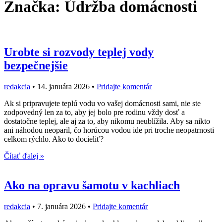
Značka:
Údržba domácnosti
Urobte si rozvody teplej vody
bezpečnejšie
redakcia
•
14. januára 2026
•
Pridajte komentár
Ak si pripravujete teplú vodu vo vašej domácnosti sami, nie ste
zodpovedný len za to, aby jej bolo pre rodinu vždy dosť a
dostatočne teplej, ale aj za to, aby nikomu neublížila. Aby sa nikto
ani náhodou neoparil, čo horúcou vodou ide pri troche neopatrnosti
celkom rýchlo. Ako to docieliť?
Čítať ďalej »
Ako na opravu šamotu v kachliach
redakcia
•
7. januára 2026
•
Pridajte komentár