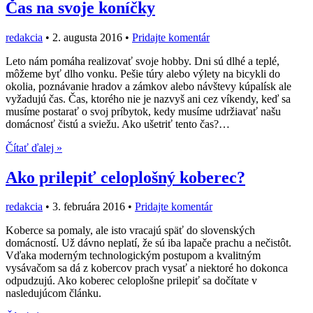
Čas na svoje koníčky
redakcia
•
2. augusta 2016
•
Pridajte komentár
Leto nám pomáha realizovať svoje hobby. Dni sú dlhé a teplé,
môžeme byť dlho vonku. Pešie túry alebo výlety na bicykli do
okolia, poznávanie hradov a zámkov alebo návštevy kúpalísk ale
vyžadujú čas. Čas, ktorého nie je nazvyš ani cez víkendy, keď sa
musíme postarať o svoj príbytok, kedy musíme udržiavať našu
domácnosť čistú a sviežu. Ako ušetriť tento čas?…
Čítať ďalej »
Ako prilepiť celoplošný koberec?
redakcia
•
3. februára 2016
•
Pridajte komentár
Koberce sa pomaly, ale isto vracajú späť do slovenských
domácností. Už dávno neplatí, že sú iba lapače prachu a nečistôt.
Vďaka moderným technologickým postupom a kvalitným
vysávačom sa dá z kobercov prach vysať a niektoré ho dokonca
odpudzujú. Ako koberec celoplošne prilepiť sa dočítate v
nasledujúcom článku.