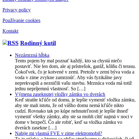
Privacy policy
Používanie cookies
Kontakt
Rodinný kutil
Nezámrzná hĺbka
Tento pojem by mal poznať každý, kto sa chystá niečo
postaviť. Nie len dom, ale aj prístrešok, garáž, kôlňu či terasu.
Čokoľvek, čo je kotvené v zemi. Pretože v zemi býva voda a
voda v zime zvykne zamrznúť. Aby vás fyzikálne javy
neprekvapili a nezničili vašu stavbu. Mrznúca voda má totiž
jednu nepríjemnú vlastnosť. So […]
Výmena zaseknutej vložky zámku vo dverách
Keď stratíte kľúče od domu, je lepšie vymeniť vložku zámku,
aby ste mali istotu, že od vášho domu nemá kľúče nikto
cudzí. Rovnako tak po kúpe nehnuteľnosti je lepšie ihneď
vymeniť všetky zámky, aby ste sa mohli cítiť najmä v noci v
dome v bezpečí. Čo ale robiť, keď sa vložka zámku vo
dverách zasekne […]
Nabije mi vlastná FVE v zime elektromobil?
To je otázka, s ktorou sa občas stretávame v diskusiách, či už