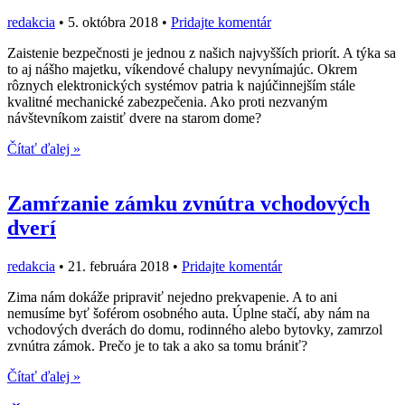
redakcia
•
5. októbra 2018
•
Pridajte komentár
Zaistenie bezpečnosti je jednou z našich najvyšších priorít. A týka sa
to aj nášho majetku, víkendové chalupy nevynímajúc. Okrem
rôznych elektronických systémov patria k najúčinnejším stále
kvalitné mechanické zabezpečenia. Ako proti nezvaným
návštevníkom zaistiť dvere na starom dome?
Čítať ďalej »
Zamŕzanie zámku zvnútra vchodových
dverí
redakcia
•
21. februára 2018
•
Pridajte komentár
Zima nám dokáže pripraviť nejedno prekvapenie. A to ani
nemusíme byť šoférom osobného auta. Úplne stačí, aby nám na
vchodových dverách do domu, rodinného alebo bytovky, zamrzol
zvnútra zámok. Prečo je to tak a ako sa tomu brániť?
Čítať ďalej »