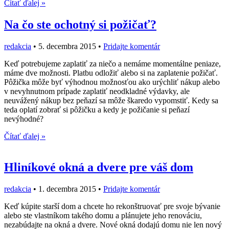
Čítať ďalej »
Na čo ste ochotný si požičať?
redakcia
•
5. decembra 2015
•
Pridajte komentár
Keď potrebujeme zaplatiť za niečo a nemáme momentálne peniaze,
máme dve možnosti. Platbu odložiť alebo si na zaplatenie požičať.
Pôžička môže byť výhodnou možnosťou ako urýchliť nákup alebo
v nevyhnutnom prípade zaplatiť neodkladné výdavky, ale
neuvážený nákup bez peňazí sa môže škaredo vypomstiť. Kedy sa
teda oplatí zobrať si pôžičku a kedy je požičanie si peňazí
nevýhodné?
Čítať ďalej »
Hliníkové okná a dvere pre váš dom
redakcia
•
1. decembra 2015
•
Pridajte komentár
Keď kúpite starší dom a chcete ho rekonštruovať pre svoje bývanie
alebo ste vlastníkom takého domu a plánujete jeho renováciu,
nezabúdajte na okná a dvere. Nové okná dodajú domu nie len nový