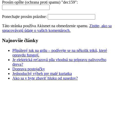
Prosím opíšte (ochrana proti spamu) "dec159":
Ponechajte prosím prázdne:
Táto stránka používa Akismet na obmedzenie spamu.
Zistite, ako sa
spracovávajú údaje o vašich komentároch.
Najnovšie články
Připálený tuk na grilu – podívejte se na několik triků, které
opravdu fungují.
Je elektrická reťazová píla vhodná na prípravu palivového
dreva?
Doprava postojačky
Jednoduchý výbeh pre malé kuriatka
Ako sa v byte zbaviť hluku od susedov?