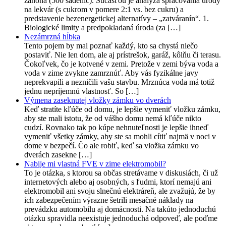
záhona (500 sadeníc). Súčasťou je analýza spracovania úrody
na lekvár (s cukrom v pomere 2:1 vs. bez cukru) a
predstavenie bezenergetickej alternatívy – „zatváranín“. 1.
Biologické limity a predpokladaná úroda (za […]
Nezámrzná hĺbka
Tento pojem by mal poznať každý, kto sa chystá niečo
postaviť. Nie len dom, ale aj prístrešok, garáž, kôlňu či terasu.
Čokoľvek, čo je kotvené v zemi. Pretože v zemi býva voda a
voda v zime zvykne zamrznúť. Aby vás fyzikálne javy
neprekvapili a nezničili vašu stavbu. Mrznúca voda má totiž
jednu nepríjemnú vlastnosť. So […]
Výmena zaseknutej vložky zámku vo dverách
Keď stratíte kľúče od domu, je lepšie vymeniť vložku zámku,
aby ste mali istotu, že od vášho domu nemá kľúče nikto
cudzí. Rovnako tak po kúpe nehnuteľnosti je lepšie ihneď
vymeniť všetky zámky, aby ste sa mohli cítiť najmä v noci v
dome v bezpečí. Čo ale robiť, keď sa vložka zámku vo
dverách zasekne […]
Nabije mi vlastná FVE v zime elektromobil?
To je otázka, s ktorou sa občas stretávame v diskusiách, či už
internetových alebo aj osobných, s ľudmi, ktorí nemajú ani
elektromobil ani svoju slnečnú elektráreň, ale zvažujú, že by
ich zabezpečením výrazne šetrili mesačné náklady na
prevádzku automobilu aj domácnosti. Na takúto jednoduchú
otázku spravidla neexistuje jednoduchá odpoveď, ale poďme