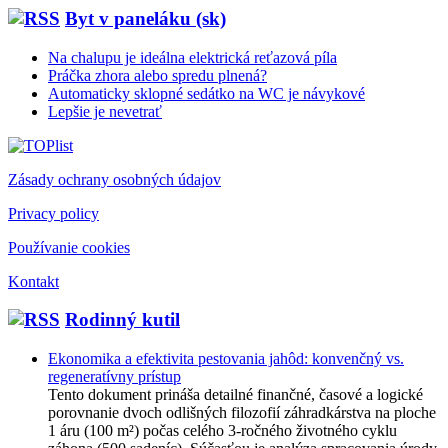
Byt v paneláku (sk)
Na chalupu je ideálna elektrická reťazová píla
Práčka zhora alebo spredu plnená?
Automaticky sklopné sedátko na WC je návykové
Lepšie je nevetrať
Zásady ochrany osobných údajov
Privacy policy
Používanie cookies
Kontakt
Rodinný kutil
Ekonomika a efektivita pestovania jahôd: konvenčný vs.
regeneratívny prístup
Tento dokument prináša detailné finančné, časové a logické
porovnanie dvoch odlišných filozofií záhradkárstva na ploche
1 áru (100 m²) počas celého 3-ročného životného cyklu