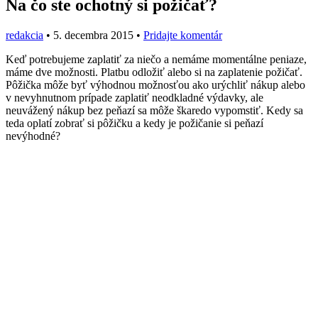
Na čo ste ochotný si požičať?
redakcia
•
5. decembra 2015
•
Pridajte komentár
Keď potrebujeme zaplatiť za niečo a nemáme momentálne peniaze,
máme dve možnosti. Platbu odložiť alebo si na zaplatenie požičať.
Pôžička môže byť výhodnou možnosťou ako urýchliť nákup alebo
v nevyhnutnom prípade zaplatiť neodkladné výdavky, ale
neuvážený nákup bez peňazí sa môže škaredo vypomstiť. Kedy sa
teda oplatí zobrať si pôžičku a kedy je požičanie si peňazí
nevýhodné?