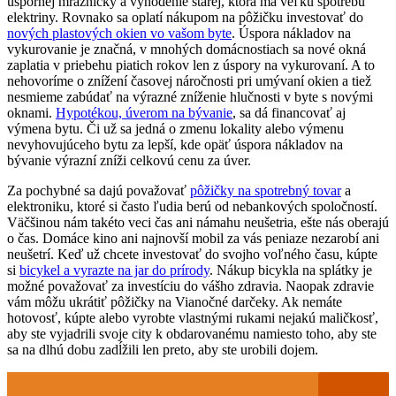
úspornej mrazničky a vyhodenie starej, ktorá má veľkú spotrebu
elektriny. Rovnako sa oplatí nákupom na pôžičku investovať do
nových plastových okien vo vašom byte
. Úspora nákladov na
vykurovanie je značná, v mnohých domácnostiach sa nové okná
zaplatia v priebehu piatich rokov len z úspory na vykurovaní. A to
nehovoríme o znížení časovej náročnosti pri umývaní okien a tiež
nesmieme zabúdať na výrazné zníženie hlučnosti v byte s novými
oknami.
Hypotékou, úverom na bývanie
, sa dá financovať aj
výmena bytu. Či už sa jedná o zmenu lokality alebo výmenu
nevyhovujúceho bytu za lepší, kde opäť úspora nákladov na
bývanie výrazní zníži celkovú cenu za úver.
Za pochybné sa dajú považovať
pôžičky na spotrebný tovar
a
elektroniku, ktoré si často ľudia berú od nebankových spoločností.
Väčšinou nám takéto veci čas ani námahu neušetria, ešte nás oberajú
o čas. Domáce kino ani najnovší mobil za vás peniaze nezarobí ani
neušetrí. Keď už chcete investovať do svojho voľného času, kúpte
si
bicykel a vyrazte na jar do prírody
. Nákup bicykla na splátky je
možné považovať za investíciu do vášho zdravia. Naopak zdravie
vám môžu ukrátiť pôžičky na Vianočné darčeky. Ak nemáte
hotovosť, kúpte alebo vyrobte vlastnými rukami nejakú maličkosť,
aby ste vyjadrili svoje city k obdarovanému namiesto toho, aby ste
sa na dlhú dobu zadĺžili len preto, aby ste urobili dojem.