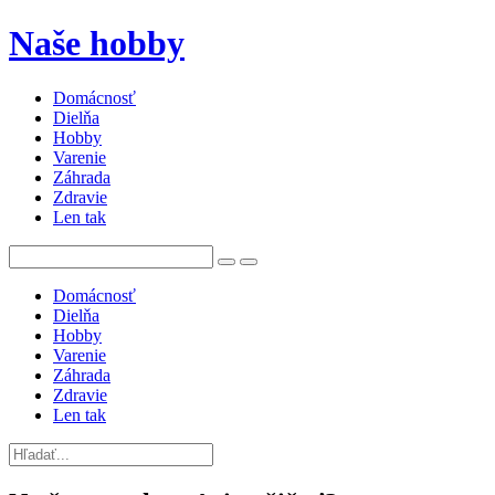
Naše hobby
Domácnosť
Dielňa
Hobby
Varenie
Záhrada
Zdravie
Len tak
Domácnosť
Dielňa
Hobby
Varenie
Záhrada
Zdravie
Len tak