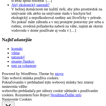
si teraz spolu rozobrať […]
Aký ekologický saponát?
V bežnej domácnosti nie každý rieši, aby jeho prostriedok na
umývanie rúk alebo na umývanie riadu v kuchyni bol
ekologický a nepoškodzoval rastliny ani živočíchy v prírode.
No pokiaľ máte záhradu a v nej pestujete potraviny pre seba a
rodinu, uvedená požiadavka naberá na váhe, najmä ak okrem
vodovodu v dome používate aj vodu v […]
Najhľadanejšie
kontakt
vilma
tatranský
pisanie člankov
toto za volantom
Powered by WordPress. Theme by
moyu
Táto webová stránka používa cookies.
Pokračovaním v prehliadaní tejto webovej stránky bez zmeny
nastavenia vášho
webového prehliadača pre súbory cookie súhlasíte s používaním
cookies.
Rozumiem/Áno
Reject
Nesúhlas/Ďalšie info
Nastavenie Cookies