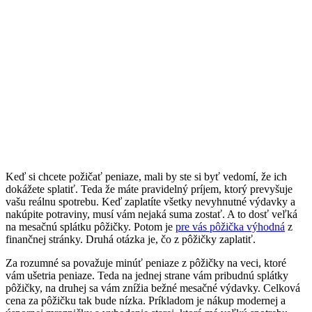
Keď si chcete požičať peniaze, mali by ste si byť vedomí, že ich
dokážete splatiť. Teda že máte pravidelný príjem, ktorý prevyšuje
vašu reálnu spotrebu. Keď zaplatíte všetky nevyhnutné výdavky a
nakúpite potraviny, musí vám nejaká suma zostať. A to dosť veľká
na mesačnú splátku pôžičky. Potom je
pre vás pôžička výhodná
z
finančnej stránky. Druhá otázka je, čo z pôžičky zaplatiť.
Za rozumné sa považuje minúť peniaze z pôžičky na veci, ktoré
vám ušetria peniaze. Teda na jednej strane vám pribudnú splátky
pôžičky, na druhej sa vám znížia bežné mesačné výdavky. Celková
cena za pôžičku tak bude nízka. Príkladom je nákup modernej a