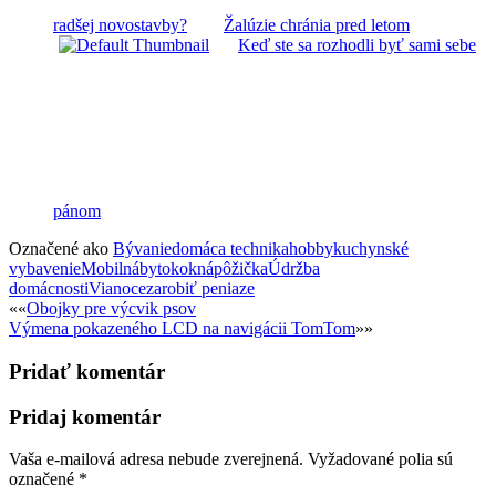
radšej novostavby?
Žalúzie chránia pred letom
Keď ste sa rozhodli byť sami sebe
pánom
Označené ako
Bývanie
domáca technika
hobby
kuchynské
vybavenie
Mobil
nábytok
okná
pôžička
Údržba
domácnosti
Vianoce
zarobiť peniaze
Post
««
Obojky pre výcvik psov
Výmena pokazeného LCD na navigácii TomTom
»»
navigation
Pridať komentár
Pridaj komentár
Vaša e-mailová adresa nebude zverejnená.
Vyžadované polia sú
označené
*