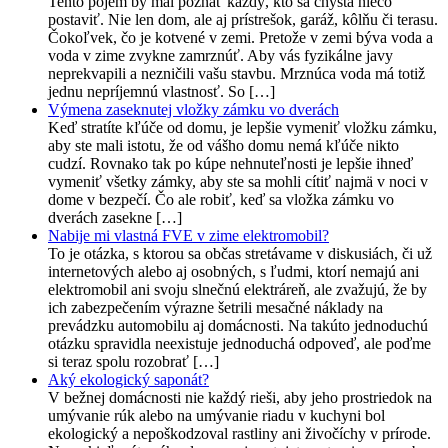
Tento pojem by mal poznať každý, kto sa chystá niečo
postaviť. Nie len dom, ale aj prístrešok, garáž, kôlňu či terasu.
Čokoľvek, čo je kotvené v zemi. Pretože v zemi býva voda a
voda v zime zvykne zamrznúť. Aby vás fyzikálne javy
neprekvapili a nezničili vašu stavbu. Mrznúca voda má totiž
jednu nepríjemnú vlastnosť. So […]
Výmena zaseknutej vložky zámku vo dverách
Keď stratíte kľúče od domu, je lepšie vymeniť vložku zámku,
aby ste mali istotu, že od vášho domu nemá kľúče nikto
cudzí. Rovnako tak po kúpe nehnuteľnosti je lepšie ihneď
vymeniť všetky zámky, aby ste sa mohli cítiť najmä v noci v
dome v bezpečí. Čo ale robiť, keď sa vložka zámku vo
dverách zasekne […]
Nabije mi vlastná FVE v zime elektromobil?
To je otázka, s ktorou sa občas stretávame v diskusiách, či už
internetových alebo aj osobných, s ľudmi, ktorí nemajú ani
elektromobil ani svoju slnečnú elektráreň, ale zvažujú, že by
ich zabezpečením výrazne šetrili mesačné náklady na
prevádzku automobilu aj domácnosti. Na takúto jednoduchú
otázku spravidla neexistuje jednoduchá odpoveď, ale poďme
si teraz spolu rozobrať […]
Aký ekologický saponát?
V bežnej domácnosti nie každý rieši, aby jeho prostriedok na
umývanie rúk alebo na umývanie riadu v kuchyni bol
ekologický a nepoškodzoval rastliny ani živočíchy v prírode.