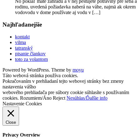
No pokiaľ máte záhradu a v nej pestujete potraviny pre seba a
rodinu, uvedená požiadavka naberá na váhe, najmä ak okrem
vodovodu v dome používate aj vodu v […]
Najhľadanejšie
kontakt
vilma
tatranský
pisanie člankov
toto za volantom
Powered by WordPress. Theme by
moyu
Táto webová stránka používa cookies.
Pokračovaním v prehliadaní tejto webovej stránky bez zmeny
nastavenia vášho
webového prehliadača pre súbory cookie súhlasíte s používaním
cookies.
Rozumiem/Áno
Reject
Nesúhlas/Ďalšie info
Nastavenie Cookies
Close
Privacy Overview