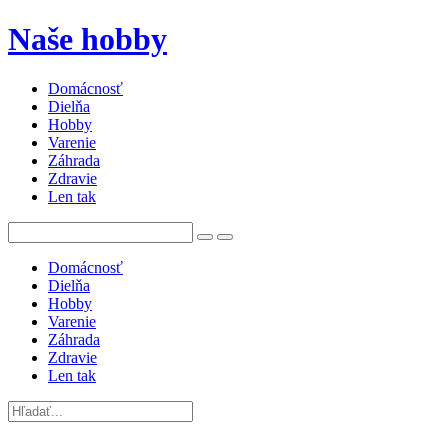
Naše hobby
Domácnosť
Dielňa
Hobby
Varenie
Záhrada
Zdravie
Len tak
Domácnosť
Dielňa
Hobby
Varenie
Záhrada
Zdravie
Len tak