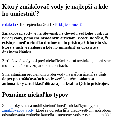
Ktorý zmäkčovač vody je najlepší a kde
ho umiestniť?
redakcia
•
19. septembra 2021
•
Pridajte komentár
Zmäkčovač vody je na Slovensku z dôvodu veľkého výskytu
tvrdej vody, pomerne hľadaným artiklom. Vedeli ste však, že
existuje hneď niekoľko druhov tohto prístroja? Ktoré to sú,
ktorý z nich je najlepší a kde ho umiestniť sa dozviete v
dnešnom článku.
Zmäkčovač vody bol pred niekoľkými rokmi novinkou, ktorú sme
mohli vidieť len v zopár domácnostiach.
S narastajúcim problémom tvrdej vody na našom území
sa však
dopyt po zmäkčovačoch vody zvýšil, a tým pádom sa
automaticky začal klásť dôraz aj na kvalitu týchto prístrojov.
Poznáme niekoľko typov
Za tie roky sme sa mohli stretnúť hneď s niekoľkými typmi
zmäkčovačov vody
, ktoré sa od seba líšia predovšetkým spôsobom
odstraňovania vodného kameňa a premeny vody z tvrdej na mäkkú.