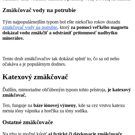
Zmäkčovač vody na potrubie
Tým najpopulárnejším typom bol ešte niekoľko rokov dozadu
zmäkčovač vody na potrubie
, ktorý
za pomoci veľkého magnetu
dokázal vodu zmäkčiť a odstrániť prítomnosť nadbytku
minerálov.
Tento druh zmäkčovačov tak dokázal splniť to, čo sa od neho
očakáva a je populárnym dodnes.
Katexový zmäkčovač
Ďalším, mimoriadne obľúbeným typom tohto prístroja,
je katexový
zmäkčovač.
Ten, funguje na
báze iónovej výmeny
, kde sa cez vrstvu katexu
menia ióny vápnika a horčíka za ióny sodíka.
Ostatné zmäkčovače
Na trhu je možné kúpiť
aj fyzické či dávkovacie zmäkčovače
,