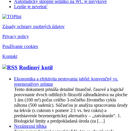
Automaticky sklopné sedátko na WC je návykové
Lepšie je nevetrať
Zásady ochrany osobných údajov
Privacy policy
Používanie cookies
Kontakt
Rodinný kutil
Ekonomika a efektivita pestovania jahôd: konvenčný vs.
regeneratívny prístup
Tento dokument prináša detailné finančné, časové a logické
porovnanie dvoch odlišných filozofií záhradkárstva na ploche
1 áru (100 m²) počas celého 3-ročného životného cyklu
záhona (500 sadeníc). Súčasťou je analýza spracovania úrody
na lekvár (s cukrom v pomere 2:1 vs. bez cukru) a
predstavenie bezenergetickej alternatívy – „zatváranín“. 1.
Biologické limity a predpokladaná úroda (za […]
Nezámrzná hĺbka