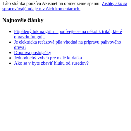
Táto stránka používa Akismet na obmedzenie spamu.
Zistite, ako sa
spracovávajú údaje o vašich komentároch.
Najnovšie články
Připálený tuk na grilu – podívejte se na několik triků, které
opravdu fungují.
Je elektrická reťazová píla vhodná na prípravu palivového
dreva?
Doprava postojačky
Jednoduchý výbeh pre malé kuriatka
Ako sa v byte zbaviť hluku od susedov?