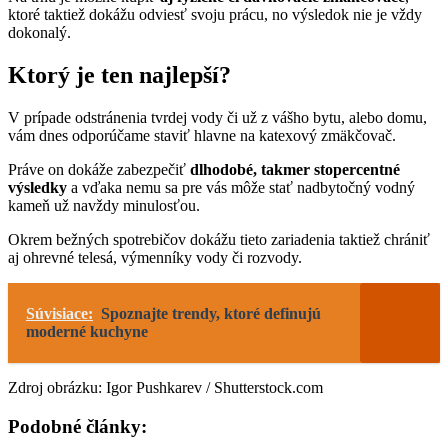
ktoré taktiež dokážu odviesť svoju prácu, no výsledok nie je vždy
dokonalý.
Ktorý je ten najlepší?
V prípade odstránenia tvrdej vody či už z vášho bytu, alebo domu,
vám dnes odporúčame staviť hlavne na katexový zmäkčovač.
Práve on dokáže zabezpečiť
dlhodobé, takmer stopercentné
výsledky
a vďaka nemu sa pre vás môže stať nadbytočný vodný
kameň už navždy minulosťou.
Okrem bežných spotrebičov dokážu tieto zariadenia taktiež chrániť
aj ohrevné telesá, výmenníky vody či rozvody.
Súvisiace:
Spoznajte trendy, ktoré definujú
moderné kuchyne
Zdroj obrázku: Igor Pushkarev / Shutterstock.com
Podobné články: