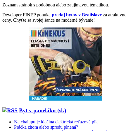
Zoznam stránok s podobnou alebo zaujímavou tématikou.
Developer FINEP ponúka
predaj bytov v Bratislave
za atraktívne
ceny. Chyťte sa svojej šance na moderné bývanie!
Byt v paneláku (sk)
Na chalupu je ideálna elektrická reťazová píla
Práčka zhora alebo spredu plnená?