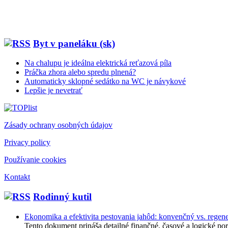
Byt v paneláku (sk)
Na chalupu je ideálna elektrická reťazová píla
Práčka zhora alebo spredu plnená?
Automaticky sklopné sedátko na WC je návykové
Lepšie je nevetrať
Zásady ochrany osobných údajov
Privacy policy
Používanie cookies
Kontakt
Rodinný kutil
Ekonomika a efektivita pestovania jahôd: konvenčný vs. regene
Tento dokument prináša detailné finančné, časové a logické po