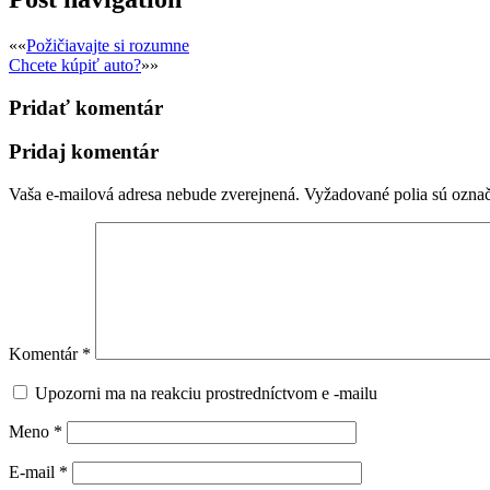
««
Požičiavajte si rozumne
Chcete kúpiť auto?
»»
Pridať komentár
Pridaj komentár
Vaša e-mailová adresa nebude zverejnená.
Vyžadované polia sú ozna
Komentár
*
Upozorni ma na reakciu prostredníctvom e -mailu
Meno
*
E-mail
*