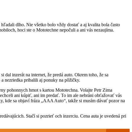
ľadali dlho. Nie všetko bolo vždy dostať a aj kvalita bola často
biloch, hoci ste o Mototechne nepočuli a ani vás nezaujíma.
dal inzerát na internet, že predá auto. Okrem toho, že sa
a nezriedka pribalili aj ponuky na pôžičky.
 ceny pohonnych hmot s kartou Mototechna. Volajte Petr Zima
echceli ani kúpiť, ani im predať. To im ale nebráni obťažovať vás
nky, kde sa objaví fráza „AAA Auto“, takže si musím dávať pozor na
edávajúcich. Stačí si pozrieť och inzerciu. Cena auta je uvedená pri