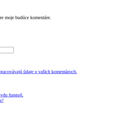
pre moje budúce komentáre.
 spracovávajú údaje o vašich komentároch.
avdu fungují.
a?