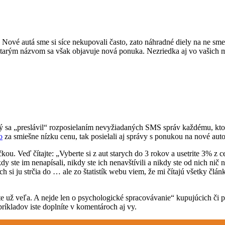
vé autá sme si síce nekupovali často, zato náhradné diely na ne sme h
starým názvom sa však objavuje nová ponuka. Nezriedka aj vo vašich mo
a „preslávil“ rozposielaním nevyžiadaných SMS správ každému, kto si 
o
za smiešne nízku cenu, tak posielali aj správy s ponukou na nové auto 
kou. Veď čítajte: „Vyberte si z aut starych do 3 rokov a usetrite 3% z
ste im nenapísali, nikdy ste ich nenavštívili a nikdy ste od nich nič n
si ju strčia do … ale zo štatistík webu viem, že mi čítajú všetky člá
te už veľa. A nejde len o psychologické spracovávanie“ kupujúcich či pr
íkladov iste doplníte v komentároch aj vy.