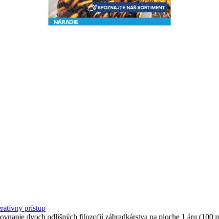
ratívny prístup
rovnanie dvoch odlišných filozofií záhradkárstva na ploche 1 áru (100 