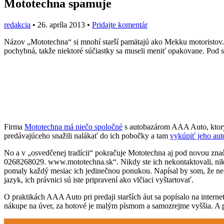
Mototechna spamuje
redakcia
•
26. apríla 2013
•
Pridajte komentár
Názov „Mototechna“ si mnohí starší pamätajú ako Mekku motoristov. No
pochybná, takže niektoré súčiastky sa museli meniť opakovane. Pod 
Firma
Mototechna má niečo spoločné
s autobazárom AAA Auto, ktorý s
predávajúceho snažili nalákať do ich pobočky a tam
vykúpiť jeho aut
No a v „osvedčenej tradícii“ pokračuje Mototechna aj pod novou znač
0268268029. www.mototechna.sk“. Nikdy ste ich nekontaktovali, nikdy 
pomaly každý mesiac ich jedinečnou ponukou. Napísal by som, že nech 
jazyk, ich právnici sú iste pripravení ako vlčiaci vyštartovať.
O praktikách AAA Auto pri predaji starších áut sa popísalo na interne
nákupe na úver, za hotové je malým písmom a samozrejme vyššia. A pr