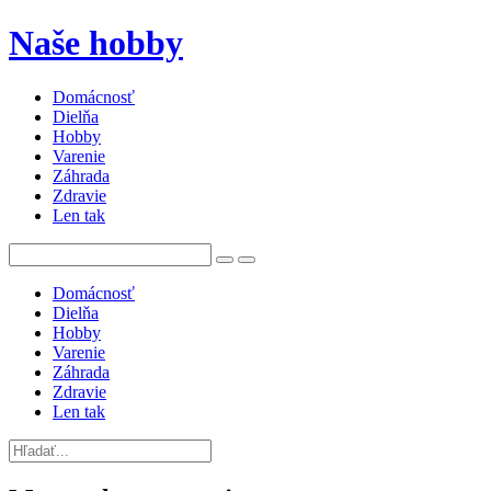
Naše hobby
Domácnosť
Dielňa
Hobby
Varenie
Záhrada
Zdravie
Len tak
Domácnosť
Dielňa
Hobby
Varenie
Záhrada
Zdravie
Len tak