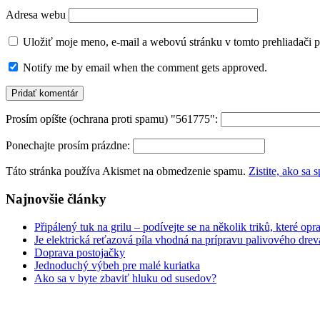
Adresa webu
Uložiť moje meno, e-mail a webovú stránku v tomto prehliadači 
Notify me by email when the comment gets approved.
Prosím opíšte (ochrana proti spamu) "561775":
Ponechajte prosím prázdne:
Táto stránka používa Akismet na obmedzenie spamu.
Zistite, ako sa
Najnovšie články
Připálený tuk na grilu – podívejte se na několik triků, které opr
Je elektrická reťazová píla vhodná na prípravu palivového drev
Doprava postojačky
Jednoduchý výbeh pre malé kuriatka
Ako sa v byte zbaviť hluku od susedov?