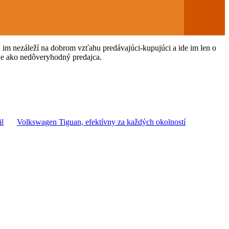
im nezáleží na dobrom vzťahu predávajúci-kupujúci a ide im len o
je ako nedôveryhodný predajca.
Volkswagen Tiguan, efektívny za každých okolností