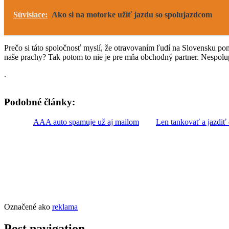
Súvisiace:
Ako si na motorke užiť jazdu so spolujazdcom
Prečo si táto spoločnosť myslí, že otravovaním ľudí na Slovensku 
naše prachy? Tak potom to nie je pre mňa obchodný partner. Nespo
.
Podobné články:
AAA auto spamuje už aj mailom
Len tankovať a jazdiť 
Označené ako
reklama
Post navigation