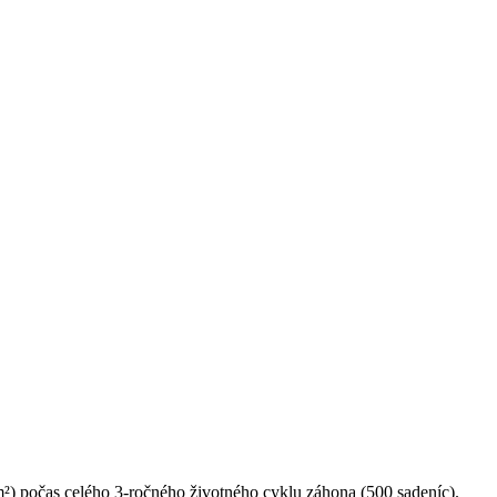
m²) počas celého 3-ročného životného cyklu záhona (500 sadeníc).