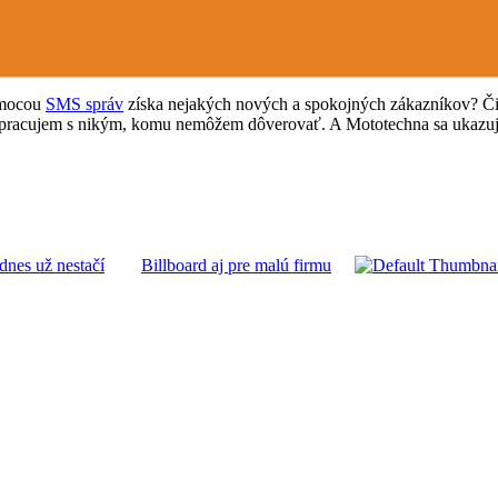
pomocou
SMS správ
získa nejakých nových a spokojných zákazníkov? Či 
lupracujem s nikým, komu nemôžem dôverovať. A Mototechna sa ukazu
dnes už nestačí
Billboard aj pre malú firmu