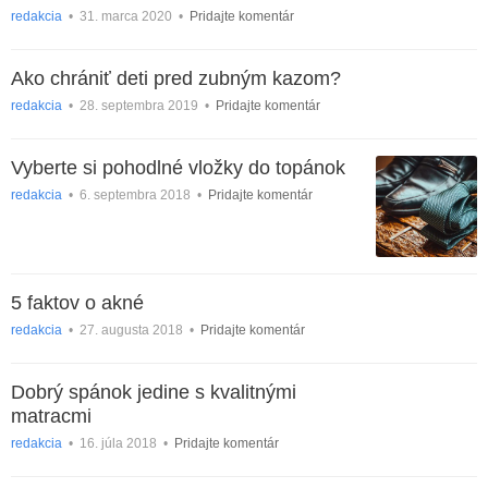
redakcia
•
31. marca 2020
•
Pridajte komentár
Ako chrániť deti pred zubným kazom?
redakcia
•
28. septembra 2019
•
Pridajte komentár
Vyberte si pohodlné vložky do topánok
redakcia
•
6. septembra 2018
•
Pridajte komentár
5 faktov o akné
redakcia
•
27. augusta 2018
•
Pridajte komentár
Dobrý spánok jedine s kvalitnými
matracmi
redakcia
•
16. júla 2018
•
Pridajte komentár