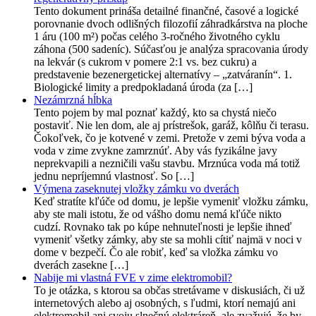
Tento dokument prináša detailné finančné, časové a logické
porovnanie dvoch odlišných filozofií záhradkárstva na ploche
1 áru (100 m²) počas celého 3-ročného životného cyklu
záhona (500 sadeníc). Súčasťou je analýza spracovania úrody
na lekvár (s cukrom v pomere 2:1 vs. bez cukru) a
predstavenie bezenergetickej alternatívy – „zatváranín“. 1.
Biologické limity a predpokladaná úroda (za […]
Nezámrzná hĺbka
Tento pojem by mal poznať každý, kto sa chystá niečo
postaviť. Nie len dom, ale aj prístrešok, garáž, kôlňu či terasu.
Čokoľvek, čo je kotvené v zemi. Pretože v zemi býva voda a
voda v zime zvykne zamrznúť. Aby vás fyzikálne javy
neprekvapili a nezničili vašu stavbu. Mrznúca voda má totiž
jednu nepríjemnú vlastnosť. So […]
Výmena zaseknutej vložky zámku vo dverách
Keď stratíte kľúče od domu, je lepšie vymeniť vložku zámku,
aby ste mali istotu, že od vášho domu nemá kľúče nikto
cudzí. Rovnako tak po kúpe nehnuteľnosti je lepšie ihneď
vymeniť všetky zámky, aby ste sa mohli cítiť najmä v noci v
dome v bezpečí. Čo ale robiť, keď sa vložka zámku vo
dverách zasekne […]
Nabije mi vlastná FVE v zime elektromobil?
To je otázka, s ktorou sa občas stretávame v diskusiách, či už
internetových alebo aj osobných, s ľudmi, ktorí nemajú ani
elektromobil ani svoju slnečnú elektráreň, ale zvažujú, že by