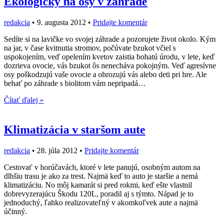
Ekologicky na osy v záhrade
redakcia
•
9. augusta 2012
•
Pridajte komentár
Sedíte si na lavičke vo svojej záhrade a pozorujete život okolo. Kým
na jar, v čase kvitnutia stromov, počúvate bzukot včiel s
uspokojením, veď opelením kvetov zaistia bohatú úrodu, v lete, keď
dozrieva ovocie, vás bzukot ôs nenecháva pokojným. Veď agresívne
osy poškodzujú vaše ovocie a ohrozujú vás alebo deti pri hre. Ale
behať po záhrade s biolitom vám nepripadá…
Čítať ďalej »
Klimatizácia v staršom aute
redakcia
•
28. júla 2012
•
Pridajte komentár
Cestovať v horúčavách, ktoré v lete panujú, osobným autom na
dlhšiu trasu je ako za trest. Najmä keď to auto je staršie a nemá
klimatizáciu. No môj kamarát si pred rokmi, keď ešte vlastnil
dobrevyzerajúcu Škodu 120L, poradil aj s týmto. Nápad je to
jednoduchý, ľahko realizovateľný v akomkoľvek aute a najmä
účinný.