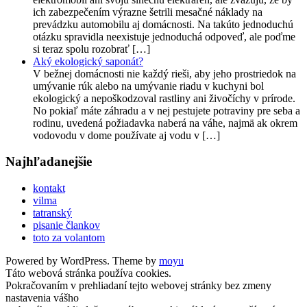
ich zabezpečením výrazne šetrili mesačné náklady na
prevádzku automobilu aj domácnosti. Na takúto jednoduchú
otázku spravidla neexistuje jednoduchá odpoveď, ale poďme
si teraz spolu rozobrať […]
Aký ekologický saponát?
V bežnej domácnosti nie každý rieši, aby jeho prostriedok na
umývanie rúk alebo na umývanie riadu v kuchyni bol
ekologický a nepoškodzoval rastliny ani živočíchy v prírode.
No pokiaľ máte záhradu a v nej pestujete potraviny pre seba a
rodinu, uvedená požiadavka naberá na váhe, najmä ak okrem
vodovodu v dome používate aj vodu v […]
Najhľadanejšie
kontakt
vilma
tatranský
pisanie člankov
toto za volantom
Powered by WordPress. Theme by
moyu
Táto webová stránka používa cookies.
Pokračovaním v prehliadaní tejto webovej stránky bez zmeny
nastavenia vášho