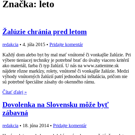
Značka:
leto
Žalúzie chránia pred letom
redakcia
•
4. júla 2015
•
Pridajte komentár
Každý dom alebo byt by mal mať vnútorné či vonkajšie žalúzie. Pri
výbere tieniacej techniky je potrebné brať do úvahy viacero kritérií
ako materiál, farba či typ žalúzií. U nás na www.zatienime.sk
nájdete rôzne markízy, rolety, vnútorné či vonkajšie žalúzie. Medzi
výhody vnútorných žalúzií patrí jednoduchá inštalácia, pričom nie
sú potrebné špeciálne zásahy do okenného rámu.
Čítať ďalej »
Dovolenka na Slovensku môže byť
zábavná
redakcia
•
18. júna 2014
•
Pridajte komentár