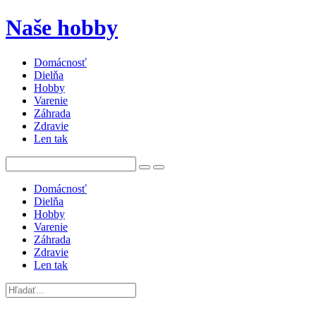
Naše hobby
Domácnosť
Dielňa
Hobby
Varenie
Záhrada
Zdravie
Len tak
Domácnosť
Dielňa
Hobby
Varenie
Záhrada
Zdravie
Len tak