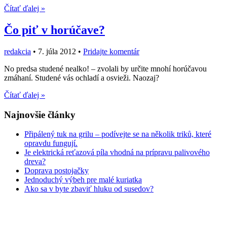
Čítať ďalej »
Čo piť v horúčave?
redakcia
•
7. júla 2012
•
Pridajte komentár
No predsa studené nealko! – zvolali by určite mnohí horúčavou
zmáhaní. Studené vás ochladí a osvieži. Naozaj?
Čítať ďalej »
Najnovšie články
Připálený tuk na grilu – podívejte se na několik triků, které
opravdu fungují.
Je elektrická reťazová píla vhodná na prípravu palivového
dreva?
Doprava postojačky
Jednoduchý výbeh pre malé kuriatka
Ako sa v byte zbaviť hluku od susedov?