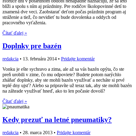
Horúce dni v poslednom období nenápadne naznačujú, že sa leto
blíži a spolu s ním aj prázdniny. Pre rodičov školopovinné detí to
znamená dve veci. Zaobstarať deťom počas prázdnin program aj
stráženie a tiež, čo nevidieť tu bude dovolenka a oddych od
pracovného vyťaženia.
Čítať ďalej »
Doplnky pre bazén
redakcia
•
13. februára 2014
•
Pridajte komentár
Vonku je ešte sychravo a zima, ale až sa vás bazén opýta, čo ste
preň urobili v zime, čo mu odpoviete? Budete potom narýchlo
zháňať doplnky, aby ste mohli bazén využívať a necháte si prvé
teplé dny ujsť? Alebo sa pripravíte už teraz tak, aby ste mohli bazén
na záhrade využívať hneď, ako to len počasie dovolí?
Čítať ďalej »
Kedy prezuť na letné pneumatiky?
redakcia
•
28. marca 2013
•
Pridajte komentár