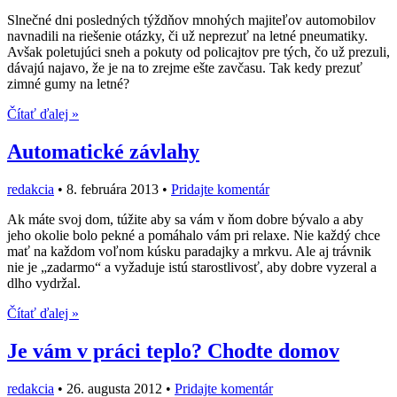
Slnečné dni posledných týždňov mnohých majiteľov automobilov
navnadili na riešenie otázky, či už neprezuť na letné pneumatiky.
Avšak poletujúci sneh a pokuty od policajtov pre tých, čo už prezuli,
dávajú najavo, že je na to zrejme ešte zavčasu. Tak kedy prezuť
zimné gumy na letné?
Čítať ďalej »
Automatické závlahy
redakcia
•
8. februára 2013
•
Pridajte komentár
Ak máte svoj dom, túžite aby sa vám v ňom dobre bývalo a aby
jeho okolie bolo pekné a pomáhalo vám pri relaxe. Nie každý chce
mať na každom voľnom kúsku paradajky a mrkvu. Ale aj trávnik
nie je „zadarmo“ a vyžaduje istú starostlivosť, aby dobre vyzeral a
dlho vydržal.
Čítať ďalej »
Je vám v práci teplo? Chodte domov
redakcia
•
26. augusta 2012
•
Pridajte komentár