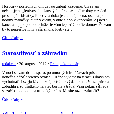
Horúčavy posledných dní dávajú zabrať každému. Už sa ani
nečudujeme „lenivosti“ južanských národov, keď teploty cez deň
presahujú tridsiatky. Pracovná doba je ale neúprosná, osem a pol
hodiny makačky, či už v dielni, v aute alebo v kancelárii. Aj keď v
kancelárii je to jednoduchšie. Je vám teplo? Choďte domov. Že vám
by to neprešlo? Hm, vaša smola. Keby ste…
Čítať ďalej »
Starostlivosť o záhradku
redakcia
•
20. augusta 2012
•
Pridajte komentár
V noci sa vám dobre spalo, po úmorných horúčavách prišiel
konečne dážď a všetko ochladil. Ráno vyjdete na terasu s úmyslom
vychutnať si svoju kávu a zdúpnete! Po výdatnom daždi sa príroda
zobudila a zo všetkého najviac burina a tráva! Vaša pekná záhrada
sa začína podobať na tropický prales. Musíte rázne zakročiť!
Čítať ďalej »