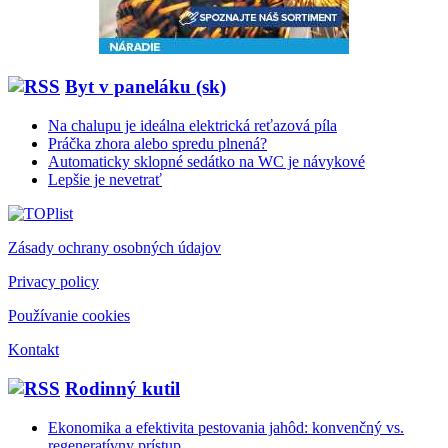
Byt v paneláku (sk)
Na chalupu je ideálna elektrická reťazová píla
Práčka zhora alebo spredu plnená?
Automaticky sklopné sedátko na WC je návykové
Lepšie je nevetrať
Zásady ochrany osobných údajov
Privacy policy
Používanie cookies
Kontakt
Rodinný kutil
Ekonomika a efektivita pestovania jahôd: konvenčný vs.
regeneratívny prístup