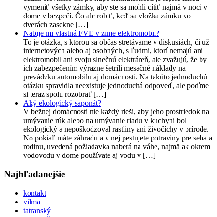
vymeniť všetky zámky, aby ste sa mohli cítiť najmä v noci v
dome v bezpečí. Čo ale robiť, keď sa vložka zámku vo
dverách zasekne […]
Nabije mi vlastná FVE v zime elektromobil?
To je otázka, s ktorou sa občas stretávame v diskusiách, či už
internetových alebo aj osobných, s ľudmi, ktorí nemajú ani
elektromobil ani svoju slnečnú elektráreň, ale zvažujú, že by
ich zabezpečením výrazne šetrili mesačné náklady na
prevádzku automobilu aj domácnosti. Na takúto jednoduchú
otázku spravidla neexistuje jednoduchá odpoveď, ale poďme
si teraz spolu rozobrať […]
Aký ekologický saponát?
V bežnej domácnosti nie každý rieši, aby jeho prostriedok na
umývanie rúk alebo na umývanie riadu v kuchyni bol
ekologický a nepoškodzoval rastliny ani živočíchy v prírode.
No pokiaľ máte záhradu a v nej pestujete potraviny pre seba a
rodinu, uvedená požiadavka naberá na váhe, najmä ak okrem
vodovodu v dome používate aj vodu v […]
Najhľadanejšie
kontakt
vilma
tatranský