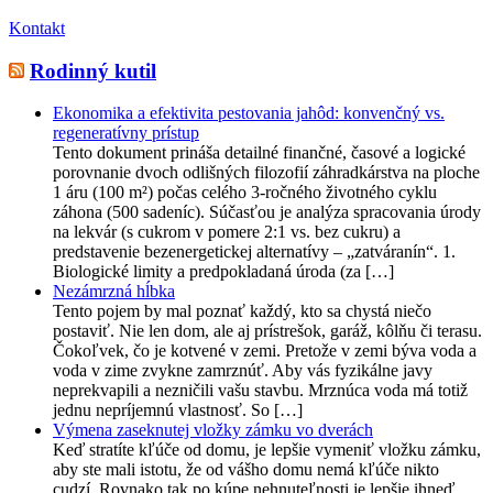
Kontakt
Rodinný kutil
Ekonomika a efektivita pestovania jahôd: konvenčný vs.
regeneratívny prístup
Tento dokument prináša detailné finančné, časové a logické
porovnanie dvoch odlišných filozofií záhradkárstva na ploche
1 áru (100 m²) počas celého 3-ročného životného cyklu
záhona (500 sadeníc). Súčasťou je analýza spracovania úrody
na lekvár (s cukrom v pomere 2:1 vs. bez cukru) a
predstavenie bezenergetickej alternatívy – „zatváranín“. 1.
Biologické limity a predpokladaná úroda (za […]
Nezámrzná hĺbka
Tento pojem by mal poznať každý, kto sa chystá niečo
postaviť. Nie len dom, ale aj prístrešok, garáž, kôlňu či terasu.
Čokoľvek, čo je kotvené v zemi. Pretože v zemi býva voda a
voda v zime zvykne zamrznúť. Aby vás fyzikálne javy
neprekvapili a nezničili vašu stavbu. Mrznúca voda má totiž
jednu nepríjemnú vlastnosť. So […]
Výmena zaseknutej vložky zámku vo dverách
Keď stratíte kľúče od domu, je lepšie vymeniť vložku zámku,
aby ste mali istotu, že od vášho domu nemá kľúče nikto
cudzí. Rovnako tak po kúpe nehnuteľnosti je lepšie ihneď