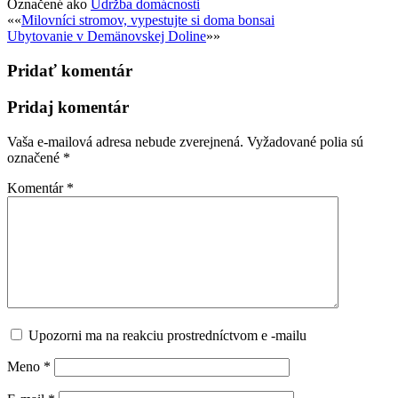
Označené ako
Údržba domácnosti
Post
««
Milovníci stromov, vypestujte si doma bonsai
Ubytovanie v Demänovskej Doline
»»
navigation
Pridať komentár
Pridaj komentár
Vaša e-mailová adresa nebude zverejnená.
Vyžadované polia sú
označené
*
Komentár
*
Upozorni ma na reakciu prostredníctvom e -mailu
Meno
*