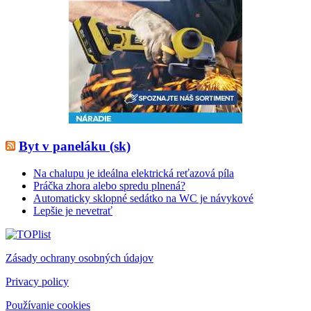
Byt v paneláku (sk)
Na chalupu je ideálna elektrická reťazová píla
Práčka zhora alebo spredu plnená?
Automaticky sklopné sedátko na WC je návykové
Lepšie je nevetrať
Zásady ochrany osobných údajov
Privacy policy
Používanie cookies