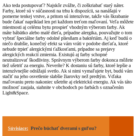
Ako teda postupovať? Najskôr zvážte, či zoškriabať starý náter.
Farby, ktoré sú v súčasnosti na trhu k dispozícii, sa nanášajú v
pomerne tenkej vrstve, a pritom sú intenzívne, takže vás škrabanie
bude čakať napríklad len pri každom treťom maľovaní. Veľa môžete
miestnosti aj celému bytu prospieť vhodným výberom farby. Ak
máte bábätko alebo malé dieťa, prípadne alergika, pouvažujte o tom
vybrať špeciálne farby odolné pliesňam a baktériám. Aj keď budú o
niečo drahšie, konečný efekt sa vám vráti v podobe dieťaťa, ktoré
nebude trpieť alergickými ťažkosťami, prípadne sa prejavy
alergických reakcií zmiernia. Existujú aj farby schopné
neutralizovať škodliviny. Správnym výberom farby dokonca môžete
tiež ušetriť za energiu. Neveríte? K dostaniu sú farby, ktoré lepšie a
intenzívnejšie odrážajú svetlo. Ak si nimi vymaľujete byt, budú vám
stačiť na jeho osvetlenie slabšie žiarovky než predtým. Vďaka
maľovaniu preto nakoniec ušetríte aj elektrickú energiu. Ak vás táto
možnosť zaujala, siahnite v obchodoch po farbách s označením
Light&Space.
Súvisiace:
Prečo búchať dverami s guľou?