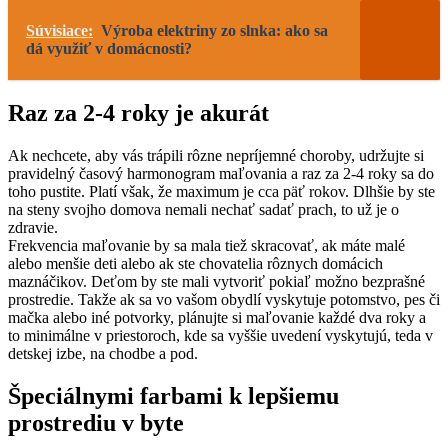
Súvisiace:
Výroba elektriny zo slnka: ako sa
dá využiť v domácnosti?
Raz za 2-4 roky je akurát
Ak nechcete, aby vás trápili rôzne nepríjemné choroby, udržujte si
pravidelný časový harmonogram maľovania a raz za 2-4 roky sa do
toho pustite. Platí však, že maximum je cca päť rokov. Dlhšie by ste
na steny svojho domova nemali nechať sadať prach, to už je o
zdravie.
Frekvencia maľovanie by sa mala tiež skracovať, ak máte malé
alebo menšie deti alebo ak ste chovatelia rôznych domácich
maznáčikov. Deťom by ste mali vytvoriť pokiaľ možno bezprašné
prostredie. Takže ak sa vo vašom obydlí vyskytuje potomstvo, pes či
mačka alebo iné potvorky, plánujte si maľovanie každé dva roky a
to minimálne v priestoroch, kde sa vyššie uvedení vyskytujú, teda v
detskej izbe, na chodbe a pod.
Špeciálnymi farbami k lepšiemu
prostrediu v byte