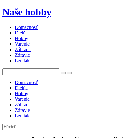
Naše hobby
Domácnosť
Dielňa
Hobby
Varenie
Záhrada
Zdravie
Len tak
Domácnosť
Dielňa
Hobby
Varenie
Záhrada
Zdravie
Len tak