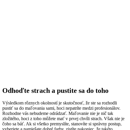
Odhoďte strach a pustite sa do toho
Výsledkom rôznych okolností je skutočnosť, že ste sa rozhodli
pustiť sa do maľovania sami, hoci nepatríte medzi profesionálov.
Rozhodne vás nebudeme odrádzať. Maľovanie nie je nič tak
zložitého, hoci z toho môžete mať v prvej chvíli strach. Však nie je
čoho sa báť. Ak si všetko premyslíte, stanovíte si správny postup,
vyberiete a namiešate dobré farby, zistíte nakoniec, že takéto