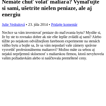
Nemáte chuť volať maliara? Vymaľujte
si sami, ušetríte nielen peniaze, ale aj
energiu
Julie Vedralová
•
23. júla 2014
•
Pridajte komentár
Nechce sa vám investovať peniaze do maľovania bytu? Myslíte si,
že by ste to rovnako dobre ak nie ešte lepšie zvládli aj sami? Alebo
túžite po nejakom odvážnejšom farebnom experimente na stenách
vášho bytu a bojíte sa, že sa vám nepodarí vaše zámery správne
vysvetliť profesionálnemu maliarovi? Možno máte za sebou aj
nejakú nepríjemnú skúsenosť s maliarskou firmou, ktorá nevyhovela
vašim požiadavkám alebo si naúčtovala premrštené ceny.