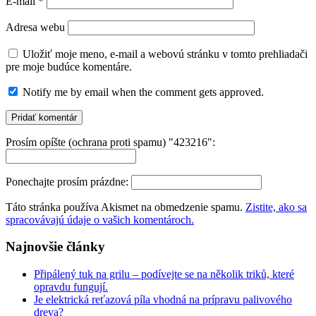
E-mail
*
Adresa webu
Uložiť moje meno, e-mail a webovú stránku v tomto prehliadači
pre moje budúce komentáre.
Notify me by email when the comment gets approved.
Prosím opíšte (ochrana proti spamu) "423216":
Ponechajte prosím prázdne:
Táto stránka používa Akismet na obmedzenie spamu.
Zistite, ako sa
spracovávajú údaje o vašich komentároch.
Najnovšie články
Připálený tuk na grilu – podívejte se na několik triků, které
opravdu fungují.
Je elektrická reťazová píla vhodná na prípravu palivového
dreva?