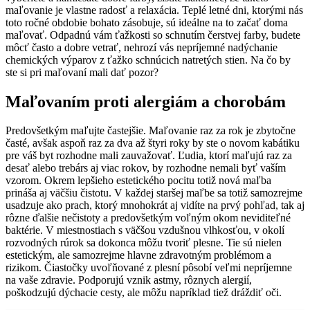
maľovanie je vlastne radosť a relaxácia. Teplé letné dni, ktorými nás
toto ročné obdobie bohato zásobuje, sú ideálne na to začať doma
maľovať. Odpadnú vám ťažkosti so schnutím čerstvej farby, budete
môcť často a dobre vetrať, nehrozí vás nepríjemné nadýchanie
chemických výparov z ťažko schnúcich natretých stien. Na čo by
ste si pri maľovaní mali dať pozor?
Maľovaním proti alergiám a chorobám
Predovšetkým maľujte častejšie. Maľovanie raz za rok je zbytočne
časté, avšak aspoň raz za dva až štyri roky by ste o novom kabátiku
pre váš byt rozhodne mali zauvažovať. Ľudia, ktorí maľujú raz za
desať alebo trebárs aj viac rokov, by rozhodne nemali byť vaším
vzorom. Okrem lepšieho estetického pocitu totiž nová maľba
prináša aj väčšiu čistotu. V každej staršej maľbe sa totiž samozrejme
usadzuje ako prach, ktorý mnohokrát aj vidíte na prvý pohľad, tak aj
rôzne ďalšie nečistoty a predovšetkým voľným okom neviditeľné
baktérie. V miestnostiach s väčšou vzdušnou vlhkosťou, v okolí
rozvodných rúrok sa dokonca môžu tvoriť plesne. Tie sú nielen
estetickým, ale samozrejme hlavne zdravotným problémom a
rizikom. Čiastočky uvoľňované z plesní pôsobí veľmi nepríjemne
na vaše zdravie. Podporujú vznik astmy, rôznych alergií,
poškodzujú dýchacie cesty, ale môžu napríklad tiež dráždiť oči.